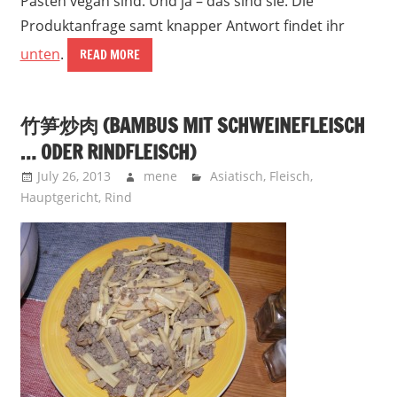
Pasten vegan sind. Und ja – das sind sie. Die
Produktanfrage samt knapper Antwort findet ihr
unten
.
READ MORE
竹笋炒肉 (BAMBUS MIT SCHWEINEFLEISCH
… ODER RINDFLEISCH)
July 26, 2013
mene
Asiatisch
,
Fleisch
,
Hauptgericht
,
Rind