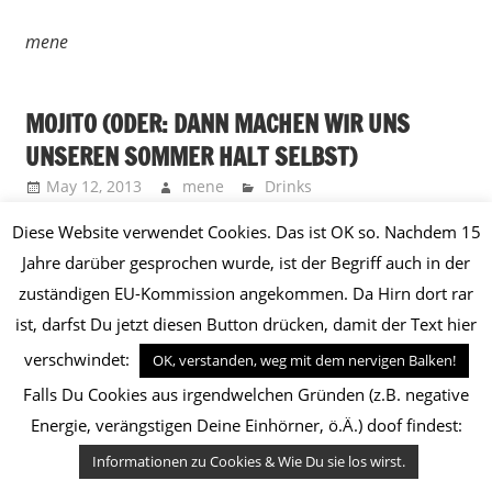
mene
MOJITO (ODER: DANN MACHEN WIR UNS
UNSEREN SOMMER HALT SELBST)
May 12, 2013
mene
Drinks
Diese Website verwendet Cookies. Das ist OK so. Nachdem 15
Jahre darüber gesprochen wurde, ist der Begriff auch in der
zuständigen EU-Kommission angekommen. Da Hirn dort rar
ist, darfst Du jetzt diesen Button drücken, damit der Text hier
verschwindet:
OK, verstanden, weg mit dem nervigen Balken!
Falls Du Cookies aus irgendwelchen Gründen (z.B. negative
Energie, verängstigen Deine Einhörner, ö.Ä.) doof findest:
Informationen zu Cookies & Wie Du sie los wirst.