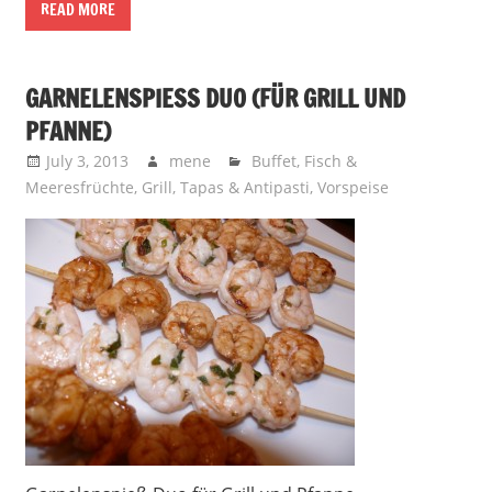
READ MORE
GARNELENSPIESS DUO (FÜR GRILL UND P
FANNE)
July 3, 2013
mene
Buffet
,
Fisch &
Meeresfrüchte
,
Grill
,
Tapas & Antipasti
,
Vorspeise