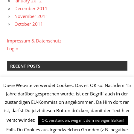
January 2012
December 2011
November 2011
October 2011
Impressum & Datenschutz
Login
RECENT POSTS
kreative Pause II
Diese Website verwendet Cookies. Das ist OK so. Nachdem 15
Lachs-Spinat-Lasagne & Manz Weißburgunder “Löss”
Jahre darüber gesprochen wurde, ist der Begriff auch in der
2014
zuständigen EU-Kommission angekommen. Da Hirn dort rar
Knoblauch-Hähnchenbrust mit Broccoli,
ist, darfst Du jetzt diesen Button drücken, damit der Text hier
Champignons, Frühkartoffeln und Kräuterquark
verschwindet:
Safranhähnchen mit Basmatireis
OK, verstanden, weg mit dem nervigen Balken!
Maronen-Papaya-Suppe mit Zitronengambas
Falls Du Cookies aus irgendwelchen Gründen (z.B. negative