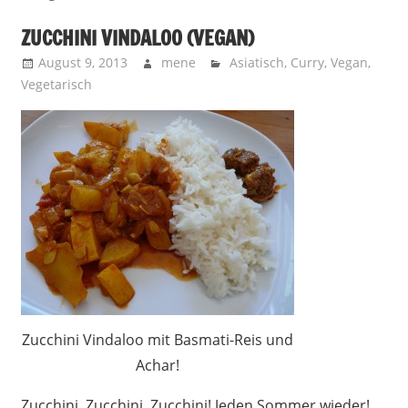
ZUCCHINI VINDALOO (VEGAN)
August 9, 2013
mene
Asiatisch
,
Curry
,
Vegan
,
Vegetarisch
Zucchini Vindaloo mit Basmati-Reis und
Achar!
Zucchini, Zucchini, Zucchini! Jeden Sommer wieder!