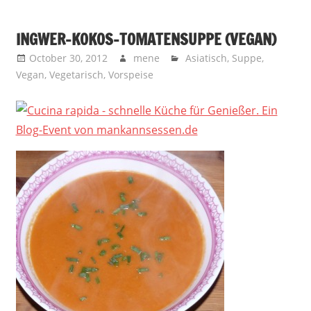
INGWER-KOKOS-TOMATENSUPPE (VEGAN)
October 30, 2012
mene
Asiatisch
,
Suppe
,
Vegan
,
Vegetarisch
,
Vorspeise