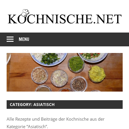
Skip
to
content
Just
Kochnische.net
another
MENU
Foodblog
CATEGORY:
ASIATISCH
Alle Rezepte und Beiträge der Kochnische aus der
Kategorie “Asiatisch”.