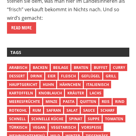
stehen sie dem, was man hier im Landesinneren als
“frisch” verkauft bekommt in Nichts nach. Und so
wird’s gemacht:
READ MORE
TAGS
ARABISCH
BACKEN
BEILAGE
BRATEN
BUFFET
CURRY
DESSERT
DRINK
EIER
FLEISCH
GEFLÜGEL
GRILL
HAUPTGERICHT
HUHN
HÄHNCHEN
ITALIENISCH
KARTOFFELN
KNOBLAUCH
KRÄUTER
LACHS
MEERESFRÜCHTE
MINZE
PASTA
QUITTEN
REIS
RIND
ROTKOHL
RUM
SAFRAN
SALAT
SAUCE
SCHARF
SCHNELL
SCHNELLE KÜCHE
SPINAT
SUPPE
TOMATEN
TÜRKISCH
VEGAN
VEGETARISCH
VORSPEISE
WEIHNACHTSMENÜ
WILD
WINTER
ZIEGENKÄSE