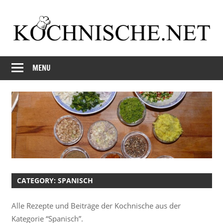
Skip
to
content
Just
Kochnische.net
another
MENU
Foodblog
CATEGORY:
SPANISCH
Alle Rezepte und Beiträge der Kochnische aus der
Kategorie “Spanisch”.