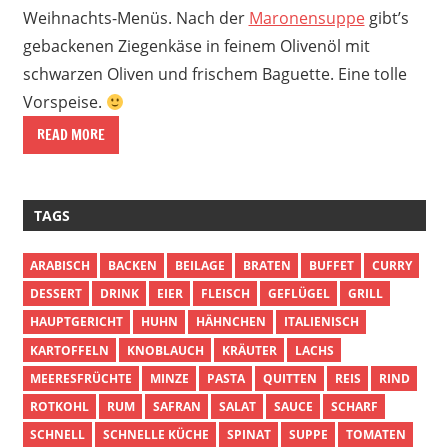
Weihnachts-Menüs. Nach der
Maronensuppe
gibt’s
gebackenen Ziegenkäse in feinem Olivenöl mit
schwarzen Oliven und frischem Baguette. Eine tolle
Vorspeise.
READ MORE
TAGS
ARABISCH
BACKEN
BEILAGE
BRATEN
BUFFET
CURRY
DESSERT
DRINK
EIER
FLEISCH
GEFLÜGEL
GRILL
HAUPTGERICHT
HUHN
HÄHNCHEN
ITALIENISCH
KARTOFFELN
KNOBLAUCH
KRÄUTER
LACHS
MEERESFRÜCHTE
MINZE
PASTA
QUITTEN
REIS
RIND
ROTKOHL
RUM
SAFRAN
SALAT
SAUCE
SCHARF
SCHNELL
SCHNELLE KÜCHE
SPINAT
SUPPE
TOMATEN