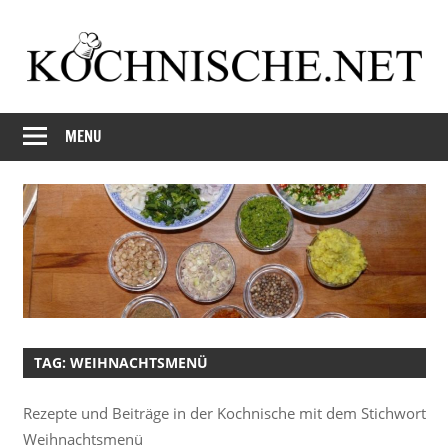
Skip
to
content
Just
Kochnische.net
another
MENU
Foodblog
TAG:
WEIHNACHTSMENÜ
Rezepte und Beiträge in der Kochnische mit dem Stichwort
Weihnachtsmenü