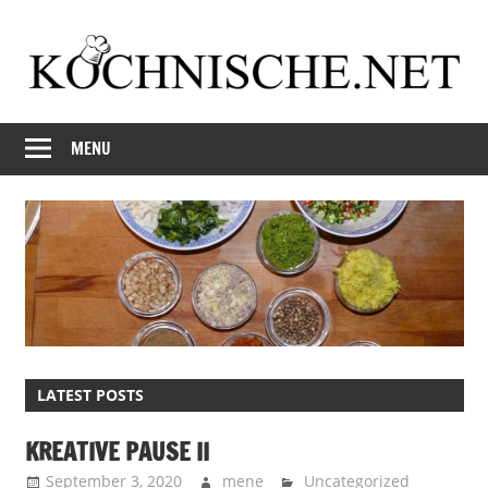
Skip
to
content
Just
Kochnische.net
another
MENU
Foodblog
LATEST POSTS
KREATIVE PAUSE II
September 3, 2020
mene
Uncategorized