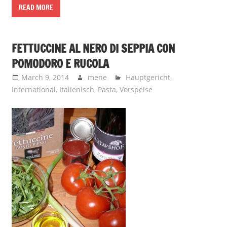
READ MORE
FETTUCCINE AL NERO DI SEPPIA CON
POMODORO E RUCOLA
March 9, 2014
mene
Hauptgericht
,
International
,
Italienisch
,
Pasta
,
Vorspeise