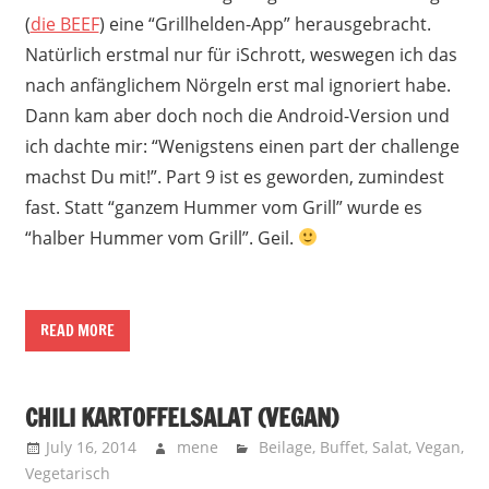
(
die BEEF
) eine “Grillhelden-App” herausgebracht.
Natürlich erstmal nur für iSchrott, weswegen ich das
nach anfänglichem Nörgeln erst mal ignoriert habe.
Dann kam aber doch noch die Android-Version und
ich dachte mir: “Wenigstens einen part der challenge
machst Du mit!”. Part 9 ist es geworden, zumindest
fast. Statt “ganzem Hummer vom Grill” wurde es
“halber Hummer vom Grill”. Geil.
READ MORE
CHILI KARTOFFELSALAT (VEGAN)
July 16, 2014
mene
Beilage
,
Buffet
,
Salat
,
Vegan
,
Vegetarisch