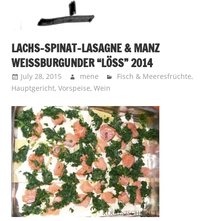
LACHS-SPINAT-LASAGNE & MANZ
WEISSBURGUNDER “LÖSS” 2014
July 28, 2015
mene
Fisch & Meeresfrüchte
,
Hauptgericht
,
Vorspeise
,
Wein