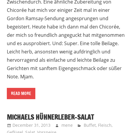
Zwischendurch. Eine ähnliche Zubereitung von
Chicorée hat mich vor einiger Zeit mal in einer
Gordon Ramsay-Sendung angesprungen und
begeistert. Heute habe ich dann mal den Chicorée,
der mich so freundlich angeguckt hat mitgenommen
und es ausprobiert. Und: Super. Eine tolle Beilage.
Leicht herb, ansonsten wenig aufdringlich und
hervorragend als einfache und leichte Beilage zu
Gerichten mit sanftem Eigengeschmack oder süßer
Note. Mjam.
READ MORE
MICHAELS HÜHNERLEBER-SALAT
December 31, 2013
mene
Buffet
,
Fleisch
,
Geflügel
,
Salat
,
Vorspeise