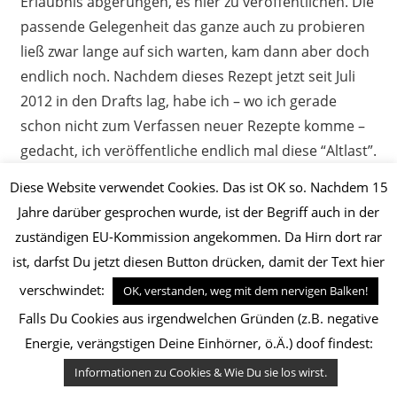
Erlaubnis abgerungen, es hier zu veröffentlichen. Die
passende Gelegenheit das ganze auch zu probieren
ließ zwar lange auf sich warten, kam dann aber doch
endlich noch. Nachdem dieses Rezept jetzt seit Juli
2012 in den Drafts lag, habe ich – wo ich gerade
schon nicht zum Verfassen neuer Rezepte komme –
gedacht, ich veröffentliche endlich mal diese “Altlast”.
Diese Website verwendet Cookies. Das ist OK so. Nachdem 15
READ MORE
Jahre darüber gesprochen wurde, ist der Begriff auch in der
zuständigen EU-Kommission angekommen. Da Hirn dort rar
ist, darfst Du jetzt diesen Button drücken, damit der Text hier
SOMMERPASTA TRICOLORE
verschwindet:
OK, verstanden, weg mit dem nervigen Balken!
November 20, 2013
mene
Hauptgericht
,
Falls Du Cookies aus irgendwelchen Gründen (z.B. negative
Italienisch
,
Pasta
,
Vegetarisch
,
Vorspeise
Energie, verängstigen Deine Einhörner, ö.Ä.) doof findest:
Informationen zu Cookies & Wie Du sie los wirst.