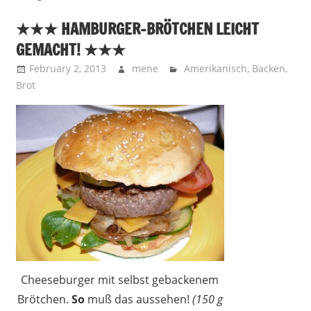
★★★ HAMBURGER-BRÖTCHEN LEICHT
GEMACHT! ★★★
February 2, 2013
mene
Amerikanisch
,
Backen
,
Brot
Cheeseburger mit selbst gebackenem
Brötchen.
So
muß das aussehen!
(150 g