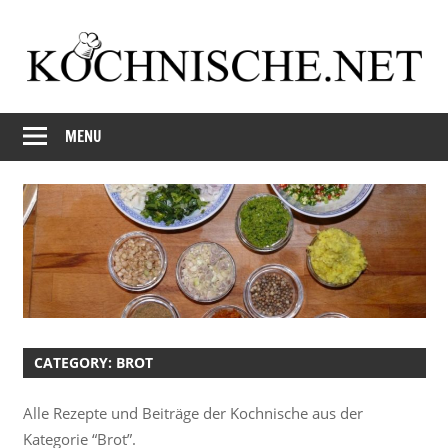
Skip
to
content
Just
Kochnische.net
another
MENU
Foodblog
CATEGORY:
BROT
Alle Rezepte und Beiträge der Kochnische aus der
Kategorie “Brot”.