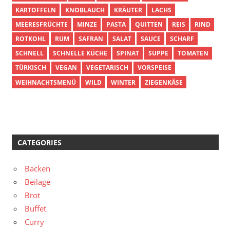
KARTOFFELN
KNOBLAUCH
KRÄUTER
LACHS
MEERESFRÜCHTE
MINZE
PASTA
QUITTEN
REIS
RIND
ROTKOHL
RUM
SAFRAN
SALAT
SAUCE
SCHARF
SCHNELL
SCHNELLE KÜCHE
SPINAT
SUPPE
TOMATEN
TÜRKISCH
VEGAN
VEGETARISCH
VORSPEISE
WEIHNACHTSMENÜ
WILD
WINTER
ZIEGENKÄSE
CATEGORIES
Backen
Beilage
Brot
Buffet
Curry