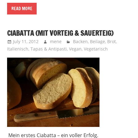
READ MORE
CIABATTA (MIT VORTEIG & SAUERTEIG)
July 11, 2012
mene
Backen
,
Beilage
,
Brot
,
Italienisch
,
Tapas & Antipasti
,
Vegan
,
Vegetarisch
Mein erstes Ciabatta – ein voller Erfolg.