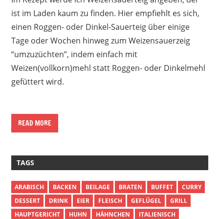
ist im Laden kaum zu finden. Hier empfiehlt es sich,
einen Roggen- oder Dinkel-Sauerteig über einige
Tage oder Wochen hinweg zum Weizensauerzeig
“umzuzüchten”, indem einfach mit
Weizen(vollkorn)mehl statt Roggen- oder Dinkelmehl
gefüttert wird.
READ MORE
TAGS
ARABISCH
BACKEN
BEILAGE
BRATEN
BUFFET
CURRY
DESSERT
DRINK
EIER
FLEISCH
GEFLÜGEL
GRILL
HAUPTGERICHT
HUHN
HÄHNCHEN
ITALIENISCH