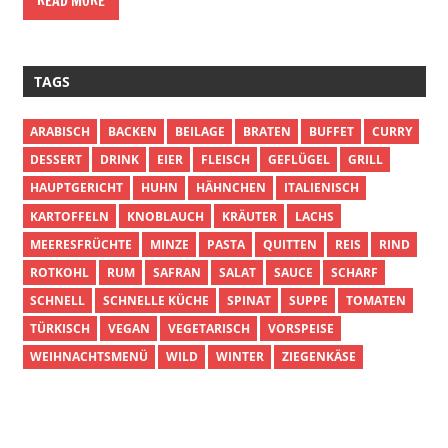
READ MORE
TAGS
ARABISCH
BACKEN
BEILAGE
BRATEN
BUFFET
CURRY
DESSERT
DRINK
EIER
FLEISCH
GEFLÜGEL
GRILL
HAUPTGERICHT
HUHN
HÄHNCHEN
ITALIENISCH
KARTOFFELN
KNOBLAUCH
KRÄUTER
LACHS
MEERESFRÜCHTE
MINZE
PASTA
QUITTEN
REIS
RIND
ROTKOHL
RUM
SAFRAN
SALAT
SAUCE
SCHARF
SCHNELL
SCHNELLE KÜCHE
SPINAT
SUPPE
TOMATEN
TÜRKISCH
VEGAN
VEGETARISCH
VORSPEISE
WEIHNACHTSMENÜ
WILD
WINTER
ZIEGENKÄSE