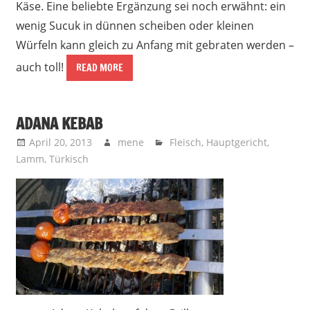
Käse. Eine beliebte Ergänzung sei noch erwähnt: ein
wenig Sucuk in dünnen scheiben oder kleinen
Würfeln kann gleich zu Anfang mit gebraten werden –
auch toll!
READ MORE
ADANA KEBAB
April 20, 2013
mene
Fleisch
,
Hauptgericht
,
Lamm
,
Türkisch