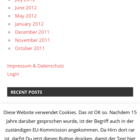
June 2012
May 2012
January 2012
December 2011
November 2011
October 2011
Impressum & Datenschutz
Login
RECENT POSTS
kreative Pause II
Diese Website verwendet Cookies. Das ist OK so. Nachdem 15
Lachs-Spinat-Lasagne & Manz Weißburgunder “Löss”
Jahre darüber gesprochen wurde, ist der Begriff auch in der
2014
zuständigen EU-Kommission angekommen. Da Hirn dort rar
Knoblauch-Hähnchenbrust mit Broccoli,
ist, darfst Du jetzt diesen Button drücken, damit der Text hier