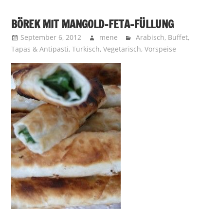
BÖREK MIT MANGOLD-FETA-FÜLLUNG
September 6, 2012
mene
Arabisch
,
Buffet
,
Tapas & Antipasti
,
Türkisch
,
Vegetarisch
,
Vorspeise