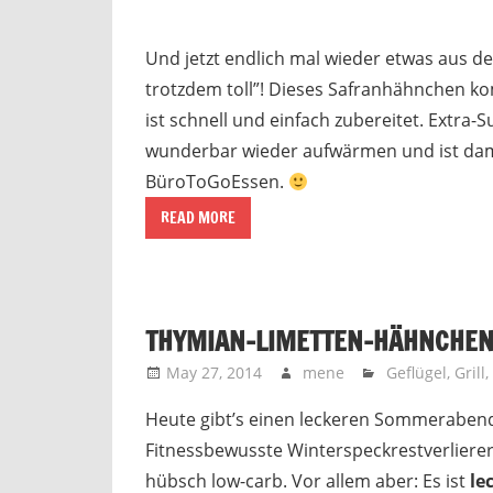
Und jetzt endlich mal wieder etwas aus d
trotzdem toll”! Dieses Safranhähnchen k
ist schnell und einfach zubereitet. Extra-
wunderbar wieder aufwärmen und ist dami
BüroToGoEssen.
READ MORE
THYMIAN-LIMETTEN-HÄHNCHE
May 27, 2014
mene
Geflügel
,
Grill
,
Heute gibt’s einen leckeren Sommerabend
Fitnessbewusste Winterspeckrestverlierer
hübsch low-carb. Vor allem aber: Es ist
le