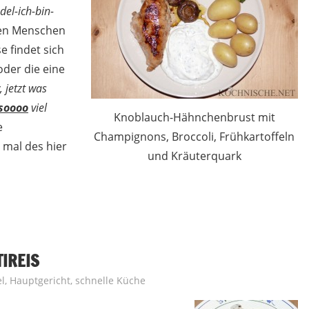
el-ich-bin-
inen Menschen
e findet sich
oder die eine
 jetzt was
soooo
viel
Knoblauch-Hähnchenbrust mit
e
Champignons, Broccoli, Frühkartoffeln
 mal des hier
und Kräuterquark
IREIS
l
,
Hauptgericht
,
schnelle Küche