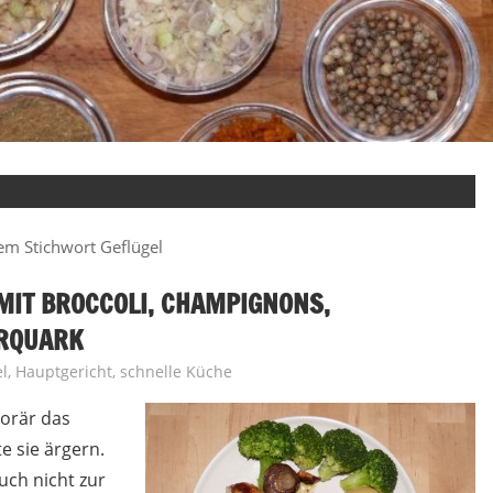
em Stichwort Geflügel
IT BROCCOLI, CHAMPIGNONS,
ERQUARK
l
,
Hauptgericht
,
schnelle Küche
porär das
 sie ärgern.
ch nicht zur