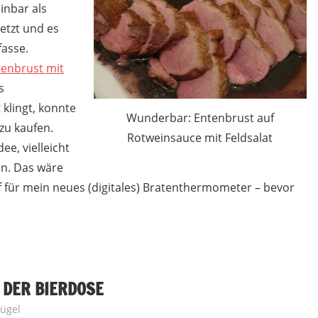
einbar als
etzt und es
fasse.
tenbrust mit
s
klingt, konnte
Wunderbar: Entenbrust auf
 zu kaufen.
Rotweinsauce mit Feldsalat
e, vielleicht
en. Das wäre
auf für mein neues (digitales) Bratenthermometer – bevor
 DER BIERDOSE
lügel