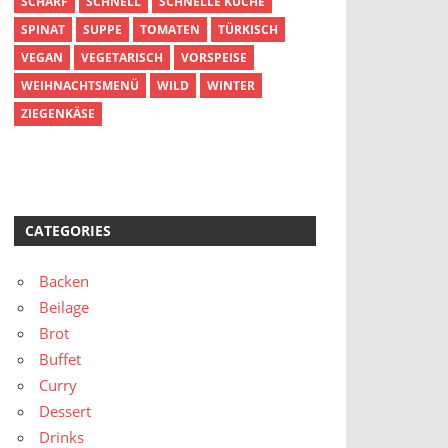
SCHARF
SCHNELL
SCHNELLE KÜCHE
SPINAT
SUPPE
TOMATEN
TÜRKISCH
VEGAN
VEGETARISCH
VORSPEISE
WEIHNACHTSMENÜ
WILD
WINTER
ZIEGENKÄSE
CATEGORIES
Backen
Beilage
Brot
Buffet
Curry
Dessert
Drinks