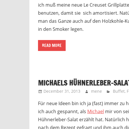
ich muß meine neue Le Creuset Grillplatte
benutzen, damit sie sich amortisiert. Nat
man das Ganze auch auf den Holzkohle-Ku
in den Smoker legen.
READ MORE
MICHAELS HÜHNERLEBER-SALA
December 31, 2013
mene
Buffet
,
F
Für neue Ideen bin ich ja (fast) immer zu 
ich auch gespannt, als
Michael
mir von se
Hühnerleber-Salat erzählt hat. Natürlich h
nach dem Rezept gefragt und ihm auch di