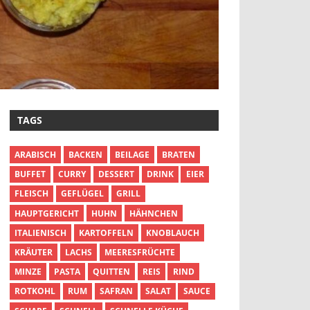
TAGS
ARABISCH
BACKEN
BEILAGE
BRATEN
BUFFET
CURRY
DESSERT
DRINK
EIER
FLEISCH
GEFLÜGEL
GRILL
HAUPTGERICHT
HUHN
HÄHNCHEN
ITALIENISCH
KARTOFFELN
KNOBLAUCH
KRÄUTER
LACHS
MEERESFRÜCHTE
MINZE
PASTA
QUITTEN
REIS
RIND
ROTKOHL
RUM
SAFRAN
SALAT
SAUCE