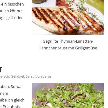
 ein bisschen
ürlich könnte
gelgrill oder
Gegrillte Thymian-Limetten-
Hähnchenbrust mit Grillgemüse
T
leisch
,
Geflügel
,
Salat
,
Vorspeise
haben. So war
inem
abe ich gleich
e Erlaubnis