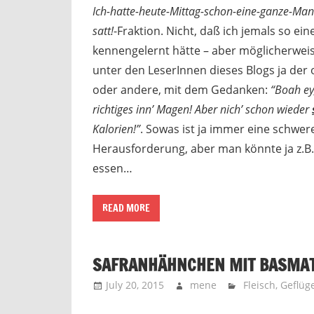
Ich-hatte-heute-Mittag-schon-eine-ganze-Mand
satt!
-Fraktion. Nicht, daß ich jemals so e
kennengelernt hätte – aber möglicherweis
unter den LeserInnen dieses Blogs ja der 
oder andere, mit dem Gedanken:
“Boah ey,
richtiges inn’ Magen! Aber nich’ schon wieder
Kalorien!”
. Sowas ist ja immer eine schwer
Herausforderung, aber man könnte ja z.B.
essen…
READ MORE
SAFRANHÄHNCHEN MIT BASMAT
July 20, 2015
mene
Fleisch
,
Geflüge