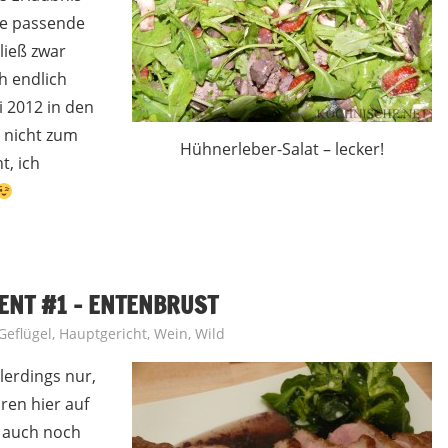
Die passende
ließ zwar
h endlich
i 2012 in den
n nicht zum
Hühnerleber-Salat – lecker!
, ich
NT #1 – ENTENBRUST
Geflügel
,
Hauptgericht
,
Wein
,
Wild
llerdings nur,
ören hier auf
a auch noch