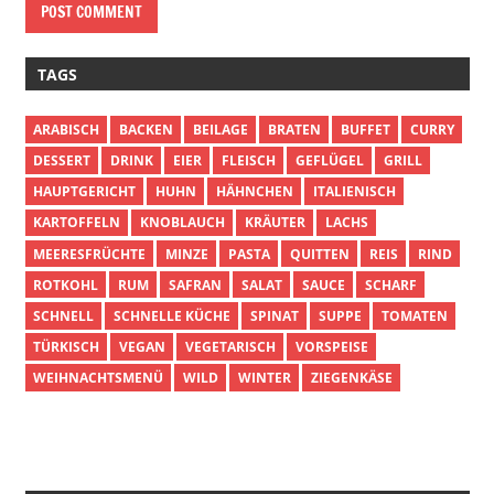
TAGS
ARABISCH
BACKEN
BEILAGE
BRATEN
BUFFET
CURRY
DESSERT
DRINK
EIER
FLEISCH
GEFLÜGEL
GRILL
HAUPTGERICHT
HUHN
HÄHNCHEN
ITALIENISCH
KARTOFFELN
KNOBLAUCH
KRÄUTER
LACHS
MEERESFRÜCHTE
MINZE
PASTA
QUITTEN
REIS
RIND
ROTKOHL
RUM
SAFRAN
SALAT
SAUCE
SCHARF
SCHNELL
SCHNELLE KÜCHE
SPINAT
SUPPE
TOMATEN
TÜRKISCH
VEGAN
VEGETARISCH
VORSPEISE
WEIHNACHTSMENÜ
WILD
WINTER
ZIEGENKÄSE