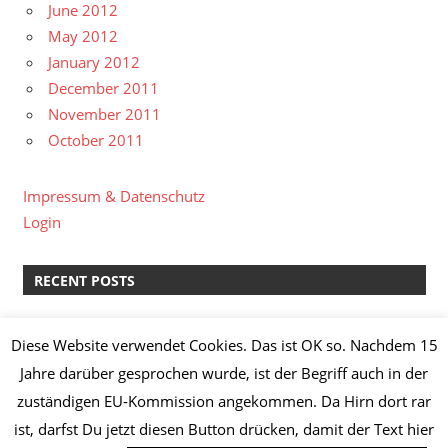
June 2012
May 2012
January 2012
December 2011
November 2011
October 2011
Impressum & Datenschutz
Login
RECENT POSTS
kreative Pause II
Diese Website verwendet Cookies. Das ist OK so. Nachdem 15
Lachs-Spinat-Lasagne & Manz Weißburgunder “Löss”
Jahre darüber gesprochen wurde, ist der Begriff auch in der
2014
zuständigen EU-Kommission angekommen. Da Hirn dort rar
Knoblauch-Hähnchenbrust mit Broccoli,
ist, darfst Du jetzt diesen Button drücken, damit der Text hier
Champignons, Frühkartoffeln und Kräuterquark