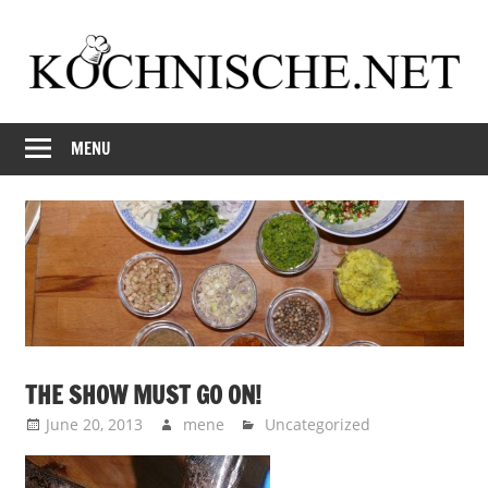
Skip
to
content
Just
Kochnische.net
another
MENU
Foodblog
THE SHOW MUST GO ON!
June 20, 2013
mene
Uncategorized