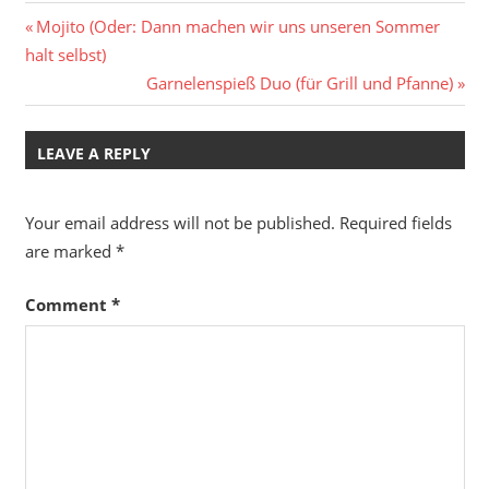
Post
Previous
Mojito (Oder: Dann machen wir uns unseren Sommer
Post:
halt selbst)
navigation
Next
Garnelenspieß Duo (für Grill und Pfanne)
Post:
LEAVE A REPLY
Your email address will not be published.
Required fields
are marked
*
Comment
*