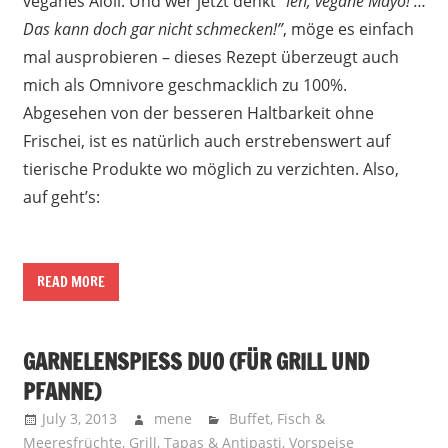
veganes Aioli. Und wer jetzt denkt
“Ieh, vegane Mayo! …
Das kann doch gar nicht schmecken!”
, möge es einfach
mal ausprobieren – dieses Rezept überzeugt auch
mich als Omnivore geschmacklich zu 100%.
Abgesehen von der besseren Haltbarkeit ohne
Frischei, ist es natürlich auch erstrebenswert auf
tierische Produkte wo möglich zu verzichten. Also,
auf geht’s:
READ MORE
GARNELENSPIESS DUO (FÜR GRILL UND P
FANNE)
July 3, 2013
mene
Buffet
,
Fisch &
Meeresfrüchte
,
Grill
,
Tapas & Antipasti
,
Vorspeise