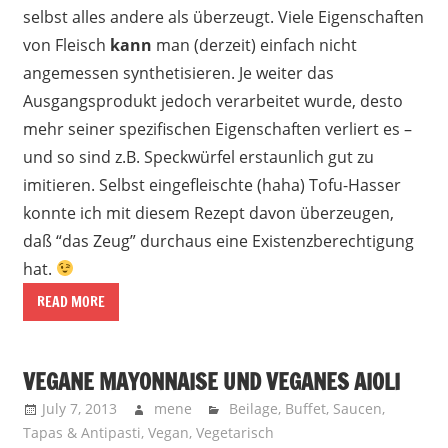
selbst alles andere als überzeugt. Viele Eigenschaften
von Fleisch
kann
man (derzeit) einfach nicht
angemessen synthetisieren. Je weiter das
Ausgangsprodukt jedoch verarbeitet wurde, desto
mehr seiner spezifischen Eigenschaften verliert es –
und so sind z.B. Speckwürfel erstaunlich gut zu
imitieren. Selbst eingefleischte (haha) Tofu-Hasser
konnte ich mit diesem Rezept davon überzeugen,
daß “das Zeug” durchaus eine Existenzberechtigung
hat.
READ MORE
VEGANE MAYONNAISE UND VEGANES AIOLI
July 7, 2013
mene
Beilage
,
Buffet
,
Saucen
,
Tapas & Antipasti
,
Vegan
,
Vegetarisch