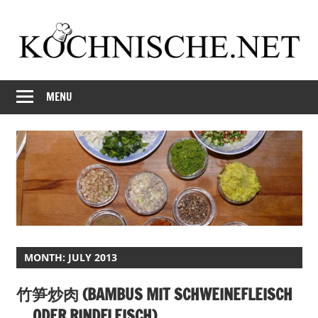
Skip
to
content
Just
Kochnische.net
another
MENU
Foodblog
MONTH:
JULY 2013
竹笋炒肉 (BAMBUS MIT SCHWEINEFLEISCH
… ODER RINDFLEISCH)