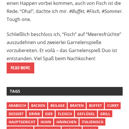
einen Happen vorbei kommen, auch von Fisch ist die
Rede. “Oha!”, dachte ich mir.
#Buffet
,
#Fisch
,
#Sommer
.
Tough one.
Schließlich beschloss ich, “Fisch” auf “Meeresfrüchte”
auszudehnen und zweierlei Garnelenspieße
vorzubereiten. Et voilà – das Garnelenspieß Duo ist
entstanden. Viel Spaß beim Nachkochen!
READ MORE
TAGS
ARABISCH
BACKEN
BEILAGE
BRATEN
BUFFET
CURRY
DESSERT
DRINK
EIER
FLEISCH
GEFLÜGEL
GRILL
HAUPTGERICHT
HUHN
HÄHNCHEN
ITALIENISCH