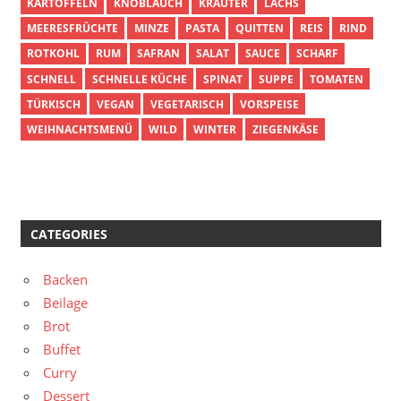
KARTOFFELN
KNOBLAUCH
KRÄUTER
LACHS
MEERESFRÜCHTE
MINZE
PASTA
QUITTEN
REIS
RIND
ROTKOHL
RUM
SAFRAN
SALAT
SAUCE
SCHARF
SCHNELL
SCHNELLE KÜCHE
SPINAT
SUPPE
TOMATEN
TÜRKISCH
VEGAN
VEGETARISCH
VORSPEISE
WEIHNACHTSMENÜ
WILD
WINTER
ZIEGENKÄSE
CATEGORIES
Backen
Beilage
Brot
Buffet
Curry
Dessert