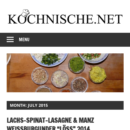
Skip
to
content
Just
Kochnische.net
another
MENU
Foodblog
MONTH:
JULY 2015
LACHS-SPINAT-LASAGNE & MANZ
WEISSBURGUNDER “LÖSS” 2014