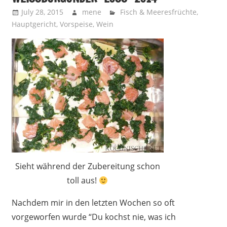
July 28, 2015
mene
Fisch & Meeresfrüchte
,
Hauptgericht
,
Vorspeise
,
Wein
Sieht während der Zubereitung schon
toll aus!
Nachdem mir in den letzten Wochen so oft
vorgeworfen wurde “Du kochst nie, was ich