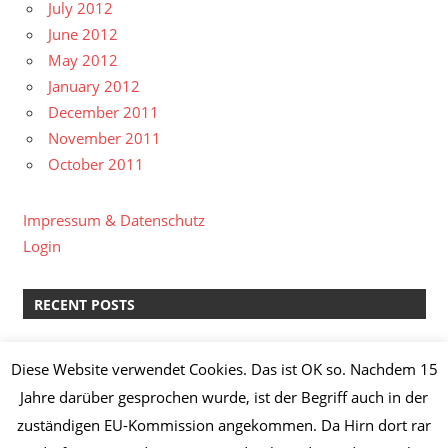
July 2012
June 2012
May 2012
January 2012
December 2011
November 2011
October 2011
Impressum & Datenschutz
Login
RECENT POSTS
kreative Pause II
Diese Website verwendet Cookies. Das ist OK so. Nachdem 15
Lachs-Spinat-Lasagne & Manz Weißburgunder “Löss”
Jahre darüber gesprochen wurde, ist der Begriff auch in der
2014
zuständigen EU-Kommission angekommen. Da Hirn dort rar
Knoblauch-Hähnchenbrust mit Broccoli,