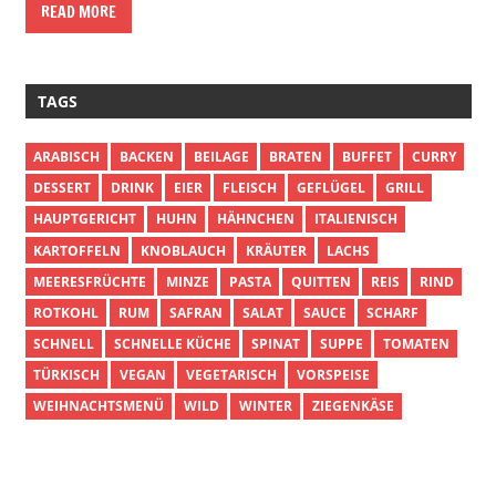
READ MORE
TAGS
ARABISCH
BACKEN
BEILAGE
BRATEN
BUFFET
CURRY
DESSERT
DRINK
EIER
FLEISCH
GEFLÜGEL
GRILL
HAUPTGERICHT
HUHN
HÄHNCHEN
ITALIENISCH
KARTOFFELN
KNOBLAUCH
KRÄUTER
LACHS
MEERESFRÜCHTE
MINZE
PASTA
QUITTEN
REIS
RIND
ROTKOHL
RUM
SAFRAN
SALAT
SAUCE
SCHARF
SCHNELL
SCHNELLE KÜCHE
SPINAT
SUPPE
TOMATEN
TÜRKISCH
VEGAN
VEGETARISCH
VORSPEISE
WEIHNACHTSMENÜ
WILD
WINTER
ZIEGENKÄSE