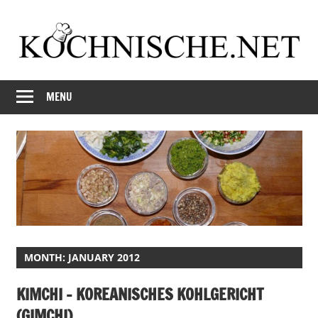
Skip
to
content
Just
Kochnische.net
another
MENU
Foodblog
MONTH:
JANUARY 2012
KIMCHI – KOREANISCHES KOHLGERICHT
(GIMCHI)