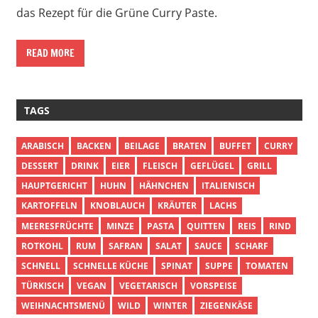
das Rezept für die Grüne Curry Paste.
READ MORE
TAGS
ARABISCH
BACKEN
BEILAGE
BRATEN
BUFFET
CURRY
DESSERT
DRINK
EIER
FLEISCH
GEFLÜGEL
GRILL
HAUPTGERICHT
HUHN
HÄHNCHEN
ITALIENISCH
KARTOFFELN
KNOBLAUCH
KRÄUTER
LACHS
MEERESFRÜCHTE
MINZE
PASTA
QUITTEN
REIS
RIND
ROTKOHL
RUM
SAFRAN
SALAT
SAUCE
SCHARF
SCHNELL
SCHNELLE KÜCHE
SPINAT
SUPPE
TOMATEN
TÜRKISCH
VEGAN
VEGETARISCH
VORSPEISE
WEIHNACHTSMENÜ
WILD
WINTER
ZIEGENKÄSE