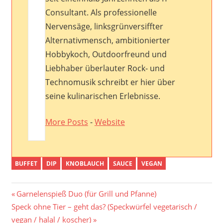
Consultant. Als professionelle
Nervensäge, linksgrünversiffter
Alternativmensch, ambitionierter
Hobbykoch, Outdoorfreund und
Liebhaber überlauter Rock- und
Technomusik schreibt er hier über
seine kulinarischen Erlebnisse.
More Posts
-
Website
BUFFET
DIP
KNOBLAUCH
SAUCE
VEGAN
Post
Previous
Garnelenspieß Duo (für Grill und Pfanne)
Next
Post:
Speck ohne Tier – geht das? (Speckwürfel vegetarisch /
navigation
Post:
vegan / halal / koscher)