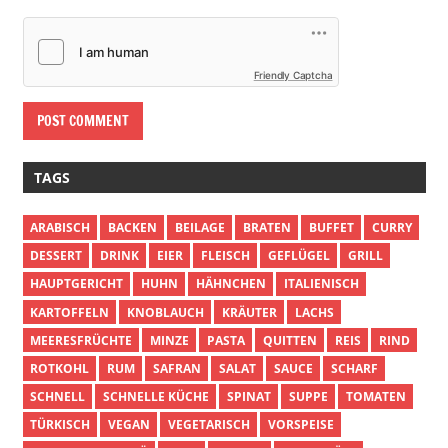
Friendly Captcha
TAGS
ARABISCH
BACKEN
BEILAGE
BRATEN
BUFFET
CURRY
DESSERT
DRINK
EIER
FLEISCH
GEFLÜGEL
GRILL
HAUPTGERICHT
HUHN
HÄHNCHEN
ITALIENISCH
KARTOFFELN
KNOBLAUCH
KRÄUTER
LACHS
MEERESFRÜCHTE
MINZE
PASTA
QUITTEN
REIS
RIND
ROTKOHL
RUM
SAFRAN
SALAT
SAUCE
SCHARF
SCHNELL
SCHNELLE KÜCHE
SPINAT
SUPPE
TOMATEN
TÜRKISCH
VEGAN
VEGETARISCH
VORSPEISE