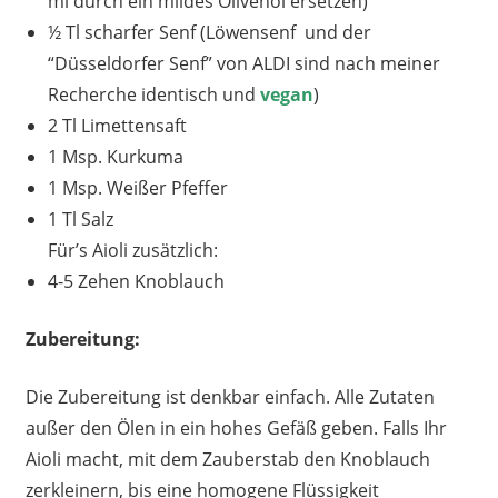
ml durch ein mildes Olivenöl ersetzen)
½ Tl scharfer Senf (Löwensenf und der
“Düsseldorfer Senf” von ALDI sind nach meiner
Recherche identisch und
vegan
)
2 Tl Limettensaft
1 Msp. Kurkuma
1 Msp. Weißer Pfeffer
1 Tl Salz
Für’s Aioli zusätzlich:
4-5 Zehen Knoblauch
Zubereitung:
Die Zubereitung ist denkbar einfach. Alle Zutaten
außer den Ölen in ein hohes Gefäß geben. Falls Ihr
Aioli macht, mit dem Zauberstab den Knoblauch
zerkleinern, bis eine homogene Flüssigkeit