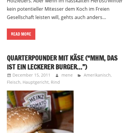
Holzfeuers. Aber wenn im nasskalten Herbst/Winter
kein potentieller Mitesser dem Koch im Freien
Gesellschaft leisten will, gehts auch anders…
READ MORE
QUARTERPOUNDER MIT KÄSE (“MHM, DAS
IST EIN LECKERER BURGER…”)
December 15, 2011
mene
Amerikanisch
,
Fleisch
,
Hauptgericht
,
Rind