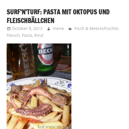
SURF’N’TURF: PASTA MIT OKTOPUS UND
FLEISCHBÄLLCHEN
October 8, 2013
mene
Fisch & Meeresfrüchte
,
Fleisch
,
Pasta
,
Rind