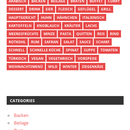
ARABISCH
BACKEN
BEILAGE
BRATEN
BUFFET
CURRY
DESSERT
DRINK
EIER
FLEISCH
GEFLÜGEL
GRILL
HAUPTGERICHT
HUHN
HÄHNCHEN
ITALIENISCH
KARTOFFELN
KNOBLAUCH
KRÄUTER
LACHS
MEERESFRÜCHTE
MINZE
PASTA
QUITTEN
REIS
RIND
ROTKOHL
RUM
SAFRAN
SALAT
SAUCE
SCHARF
SCHNELL
SCHNELLE KÜCHE
SPINAT
SUPPE
TOMATEN
TÜRKISCH
VEGAN
VEGETARISCH
VORSPEISE
WEIHNACHTSMENÜ
WILD
WINTER
ZIEGENKÄSE
CATEGORIES
Backen
Beilage