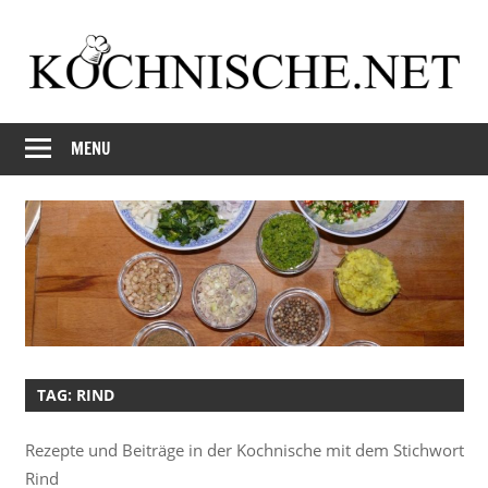
Skip
to
content
Just
Kochnische.net
another
MENU
Foodblog
TAG:
RIND
Rezepte und Beiträge in der Kochnische mit dem Stichwort
Rind