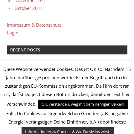
November 2011
October 2011
Impressum & Datenschutz
Login
RECENT POSTS
kreative Pause II
Diese Website verwendet Cookies. Das ist OK so. Nachdem 15
Lachs-Spinat-Lasagne & Manz Weißburgunder “Löss”
Jahre darüber gesprochen wurde, ist der Begriff auch in der
2014
zuständigen EU-Kommission angekommen. Da Hirn dort rar
Knoblauch-Hähnchenbrust mit Broccoli,
ist, darfst Du jetzt diesen Button drücken, damit der Text hier
Champignons, Frühkartoffeln und Kräuterquark
verschwindet:
Safranhähnchen mit Basmatireis
OK, verstanden, weg mit dem nervigen Balken!
Maronen-Papaya-Suppe mit Zitronengambas
Falls Du Cookies aus irgendwelchen Gründen (z.B. negative
Energie, verängstigen Deine Einhörner, ö.Ä.) doof findest:
Informationen zu Cookies & Wie Du sie los wirst.
WordPress Theme: zeeDynamic by ThemeZee.