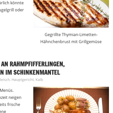
ürlich könnte
gelgrill oder
Gegrillte Thymian-Limetten-
Hähnchenbrust mit Grillgemüse
 AN RAHMPFIFFERLINGEN,
N IM SCHINKENMANTEL
leisch
,
Hauptgericht
,
Kalb
-Menüs.
nzeit neigen
eits frische
gene