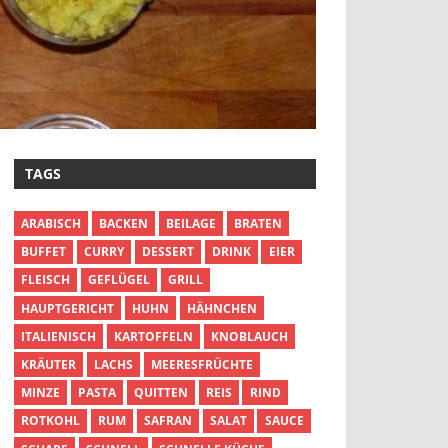
TAGS
ARABISCH
BACKEN
BEILAGE
BRATEN
BUFFET
CURRY
DESSERT
DRINK
EIER
FLEISCH
GEFLÜGEL
GRILL
HAUPTGERICHT
HUHN
HÄHNCHEN
ITALIENISCH
KARTOFFELN
KNOBLAUCH
KRÄUTER
LACHS
MEERESFRÜCHTE
MINZE
PASTA
QUITTEN
REIS
RIND
ROTKOHL
RUM
SAFRAN
SALAT
SAUCE