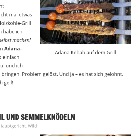
ht
icht mal etwas
olzkohle-Grill
h habe ich
selbst machen!
nn
Adana
–
Adana Kebab auf dem Grill
o einfach.
ul und ich
u bringen. Problem gelöst. Und ja – es hat sich gelohnt.
 geil!
OHL UND SEMMELKNÖDELN
Hauptgericht
,
Wild