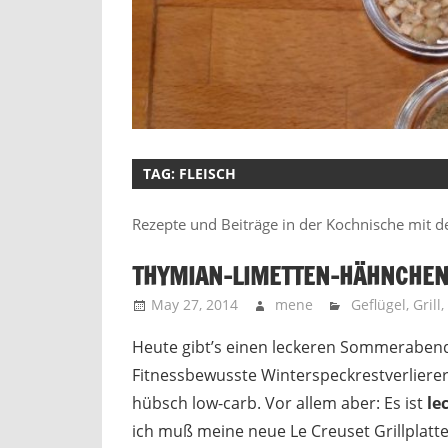
TAG:
FLEISCH
Rezepte und Beiträge in der Kochnische mit d
THYMIAN-LIMETTEN-HÄHNCHE
May 27, 2014
mene
Geflügel
,
Grill
,
Heute gibt’s einen leckeren Sommerabend
Fitnessbewusste Winterspeckrestverlierer
hübsch low-carb. Vor allem aber: Es ist
le
ich muß meine neue Le Creuset Grillplatte