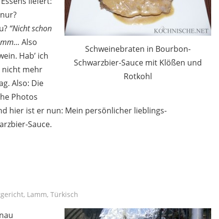
Essens liefert:
 nur?
zu?
“Nicht schon
mmm…
Also
Schweinebraten in Bourbon-
wein. Hab’ ich
Schwarzbier-Sauce mit Klößen und
 nicht mehr
Rotkohl
g. Also: Die
che Photos
hier ist er nun: Mein persönlicher lieblings-
arzbier-Sauce.
gericht
,
Lamm
,
Türkisch
enau