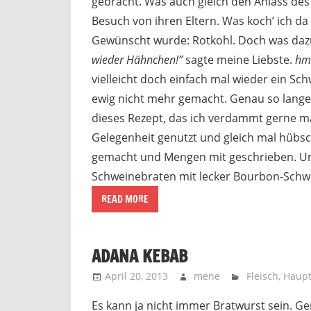
gebracht. Was auch gleich den Anlass des 
Besuch von ihren Eltern. Was koch’ ich da
Gewünscht wurde: Rotkohl. Doch was da
wieder Hähnchen!”
sagte meine Liebste.
h
vielleicht doch einfach mal wieder ein Sch
ewig nicht mehr gemacht. Genau so lange
dieses Rezept, das ich verdammt gerne ma
Gelegenheit genutzt und gleich mal hübs
gemacht und Mengen mit geschrieben. Und 
Schweinebraten mit lecker Bourbon-Schw
READ MORE
ADANA KEBAB
April 20, 2013
mene
Fleisch
,
Haupt
Es kann ja nicht immer Bratwurst sein. G