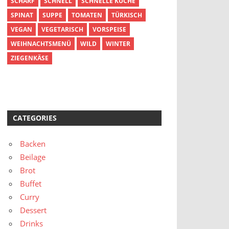
SCHARF
SCHNELL
SCHNELLE KÜCHE
SPINAT
SUPPE
TOMATEN
TÜRKISCH
VEGAN
VEGETARISCH
VORSPEISE
WEIHNACHTSMENÜ
WILD
WINTER
ZIEGENKÄSE
CATEGORIES
Backen
Beilage
Brot
Buffet
Curry
Dessert
Drinks