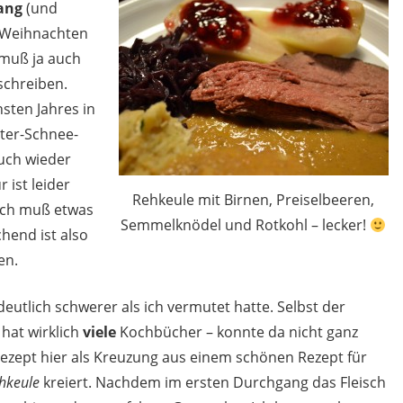
Gang
(und
Weihnachten
 muß ja auch
uschreiben.
hsten Jahres in
ter-Schnee-
uch wieder
 ist leider
Rehkeule mit Birnen, Preiselbeeren,
 ich muß etwas
Semmelknödel und Rotkohl – lecker!
hend ist also
en.
 deutlich schwerer als ich vermutet hatte. Selbst der
hat wirklich
viele
Kochbücher – konnte da nicht ganz
 Rezept hier als Kreuzung aus einem schönen Rezept für
hkeule
kreiert. Nachdem im ersten Durchgang das Fleisch