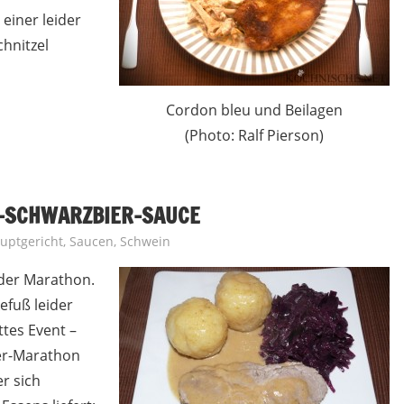
einer leider
chnitzel
Cordon bleu und Beilagen
(Photo: Ralf Pierson)
-SCHWARZBIER-SAUCE
uptgericht
,
Saucen
,
Schwein
der Marathon.
efuß leider
ttes Event –
ner-Marathon
r sich