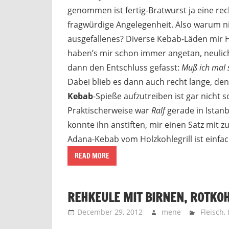
genommen ist fertig-Bratwurst ja eine rec
fragwürdige Angelegenheit. Also warum n
ausgefallenes? Diverse Kebab-Läden mir H
haben’s mir schon immer angetan, neulic
dann den Entschluss gefasst:
Muß ich mal 
Dabei blieb es dann auch recht lange, de
Kebab
-Spieße aufzutreiben ist gar nicht s
Praktischerweise war
Ralf
gerade in Istanb
konnte ihn anstiften, mir einen Satz mit z
Adana-Kebab vom Holzkohlegrill ist einfach
READ MORE
REHKEULE MIT BIRNEN, ROTK
December 29, 2012
mene
Fleisch
,