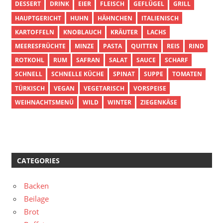
DESSERT
DRINK
EIER
FLEISCH
GEFLÜGEL
GRILL
HAUPTGERICHT
HUHN
HÄHNCHEN
ITALIENISCH
KARTOFFELN
KNOBLAUCH
KRÄUTER
LACHS
MEERESFRÜCHTE
MINZE
PASTA
QUITTEN
REIS
RIND
ROTKOHL
RUM
SAFRAN
SALAT
SAUCE
SCHARF
SCHNELL
SCHNELLE KÜCHE
SPINAT
SUPPE
TOMATEN
TÜRKISCH
VEGAN
VEGETARISCH
VORSPEISE
WEIHNACHTSMENÜ
WILD
WINTER
ZIEGENKÄSE
CATEGORIES
Backen
Beilage
Brot