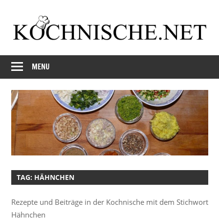
Skip
to
content
Just
Kochnische.net
another
MENU
Foodblog
TAG:
HÄHNCHEN
Rezepte und Beiträge in der Kochnische mit dem Stichwort
Hähnchen