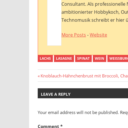
Consultant. Als professionelle
ambitionierter Hobbykoch, Ou
Technomusik schreibt er hier ü
More Posts
-
Website
LACHS
LASAGNE
SPINAT
WEIN
WEISSBUR
Post
Previous
Knoblauch-Hähnchenbrust mit Broccoli, Cha
Post:
navigation
LEAVE A REPLY
Your email address will not be published.
Req
Comment
*