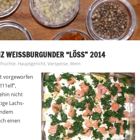
Z WEISSBURGUNDER “LÖSS” 2014
früchte
,
Hauptgericht
,
Vorspeise
,
Wein
ft vorgeworfen
!11elf”,
ehin nicht
tige Lachs-
mandem
uch einen