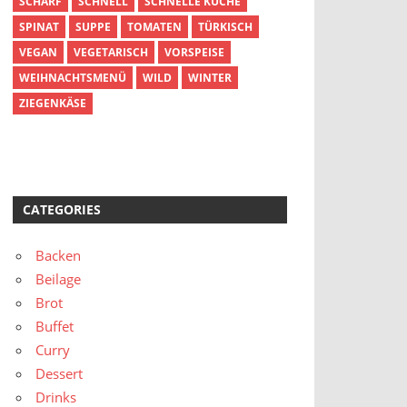
SCHARF
SCHNELL
SCHNELLE KÜCHE
SPINAT
SUPPE
TOMATEN
TÜRKISCH
VEGAN
VEGETARISCH
VORSPEISE
WEIHNACHTSMENÜ
WILD
WINTER
ZIEGENKÄSE
CATEGORIES
Backen
Beilage
Brot
Buffet
Curry
Dessert
Drinks