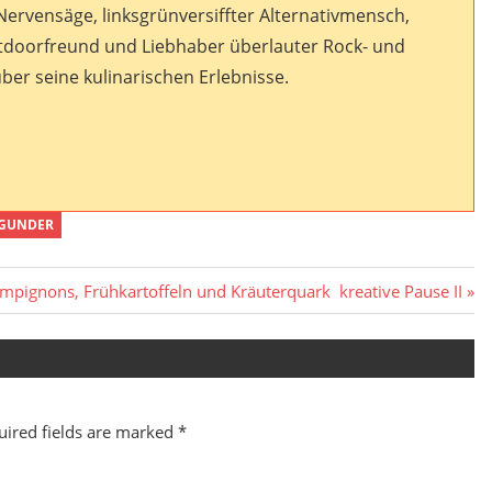
 Nervensäge, linksgrünversiffter Alternativmensch,
tdoorfreund und Liebhaber überlauter Rock- und
ber seine kulinarischen Erlebnisse.
GUNDER
Next
mpignons, Frühkartoffeln und Kräuterquark
kreative Pause II
Post:
uired fields are marked
*