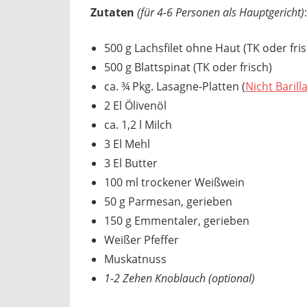
Zutaten
(für 4-6 Personen als Hauptgericht)
:
500 g Lachsfilet ohne Haut (TK oder fris
500 g Blattspinat (TK oder frisch)
ca. ¾ Pkg. Lasagne-Platten (
Nicht Barill
2 El Ölivenöl
ca. 1,2 l Milch
3 El Mehl
3 El Butter
100 ml trockener Weißwein
50 g Parmesan, gerieben
150 g Emmentaler, gerieben
Weißer Pfeffer
Muskatnuss
1-2 Zehen Knoblauch (optional)