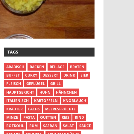
TAGS
ARABISCH
BACKEN
BEILAGE
BRATEN
BUFFET
CURRY
DESSERT
DRINK
EIER
FLEISCH
GEFLÜGEL
GRILL
HAUPTGERICHT
HUHN
HÄHNCHEN
ITALIENISCH
KARTOFFELN
KNOBLAUCH
KRÄUTER
LACHS
MEERESFRÜCHTE
MINZE
PASTA
QUITTEN
REIS
RIND
ROTKOHL
RUM
SAFRAN
SALAT
SAUCE