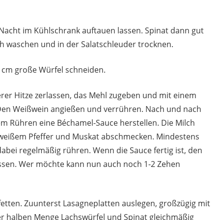
Nacht im Kühlschrank auftauen lassen. Spinat dann gut
ch waschen und in der Salatschleuder trocknen.
2 cm große Würfel schneiden.
erer Hitze zerlassen, das Mehl zugeben und mit einem
Den Weißwein angießen und verrühren. Nach und nach
em Rühren eine Béchamel-Sauce herstellen. Die Milch
alz, weißem Pfeffer und Muskat abschmecken. Mindestens
 dabei regelmäßig rühren. Wenn die Sauce fertig ist, den
ssen. Wer möchte kann nun auch noch 1-2 Zehen
fetten. Zuunterst Lasagneplatten auslegen, großzügig mit
er halben Menge Lachswürfel und Spinat gleichmäßig