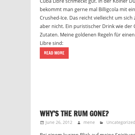
Cuba Libre schmeckt gut. In der Kölner D
bekommt man gerne mal Billigcola mit e
Crushed-Ice. Das reicht vielleicht um sich
aber nicht. Ein puristischer Drink wie der
Zutaten. Meine goldenen Regeln für einen
Libre sind:
READ MORE
WHY’S THE RUM GONE?
June 26, 2012
mene
Uncategorize
Bei einem kurzen Blick auf meine Spirituo