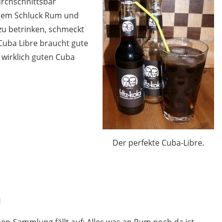
urchschnittsbar
inem Schluck Rum und
 zu betrinken, schmeckt
 Cuba Libre braucht gute
 wirklich guten Cuba
Der perfekte Cuba-Libre.
d
sen-Sammlung fällt auf: Alles was an Rum noch da ist,