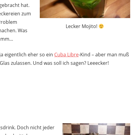
gebracht hat.
Leckereien zum
 Problem
Lecker Mojito!
achen. Was
 hmmm…
a eigentlich eher so ein
Cuba Libre
-Kind – aber man muß
las zulassen. Und was soll ich sagen? Leeecker!
gsdrink. Doch nicht jeder