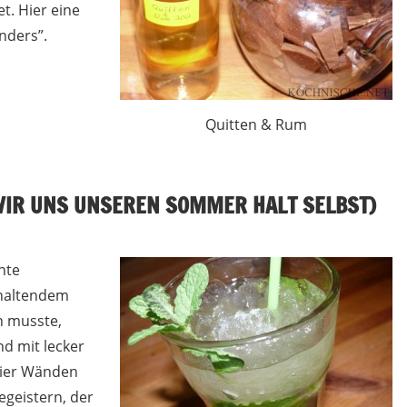
t. Hier eine
nders”.
Quitten & Rum
WIR UNS UNSEREN SOMMER HALT SELBST)
nte
nhaltendem
en musste,
d mit lecker
vier Wänden
egeistern, der