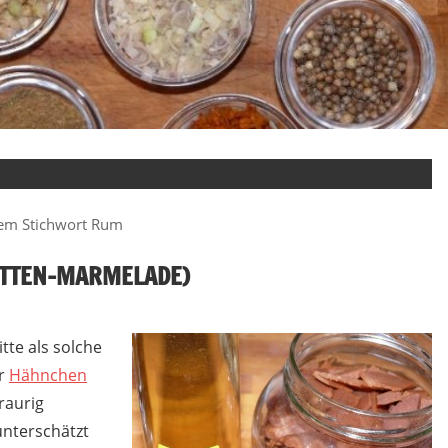
dem Stichwort Rum
ITTEN-MARMELADE)
tte als solche
ür
Hähnchen
traurig
unterschätzt