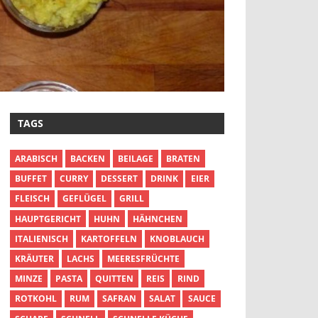
TAGS
ARABISCH
BACKEN
BEILAGE
BRATEN
BUFFET
CURRY
DESSERT
DRINK
EIER
FLEISCH
GEFLÜGEL
GRILL
HAUPTGERICHT
HUHN
HÄHNCHEN
ITALIENISCH
KARTOFFELN
KNOBLAUCH
KRÄUTER
LACHS
MEERESFRÜCHTE
MINZE
PASTA
QUITTEN
REIS
RIND
ROTKOHL
RUM
SAFRAN
SALAT
SAUCE