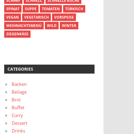
SCHARF
SCHNELL
SCHNELLE KÜCHE
SPINAT
SUPPE
TOMATEN
TÜRKISCH
VEGAN
VEGETARISCH
VORSPEISE
WEIHNACHTSMENÜ
WILD
WINTER
ZIEGENKÄSE
CATEGORIES
Backen
Beilage
Brot
Buffet
Curry
Dessert
Drinks