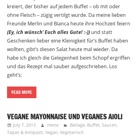
kreiert, der bisher auf jedem Buffet – ob mit oder
ohne Fleisch – zügig vertilgt wurde. Da meine lieben
Freunde Merlin und Bianca heute ihre Hochzeit feiern
(Ey, ich wünsch’ Euch alles Gute! :-))
und statt
Geschenken lieber eine Kleinigkeit für’s Buffet haben
wollten, gibt’s diesen Salat heute mal wieder. Da
habe ich gleich die Gelegenheit beim Schopf ergriffen
und das Rezept mal sauber aufgeschrieben. Los
geht’s:
READ MORE
VEGANE MAYONNAISE UND VEGANES AIOLI
July 7, 2013
mene
Beilage
,
Buffet
,
Saucen
,
Tapas & Antipasti
,
Vegan
,
Vegetarisch