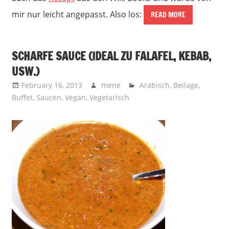
mir nur leicht angepasst. Also los:
READ MORE
SCHARFE SAUCE (IDEAL ZU FALAFEL, KEBAB,
USW.)
February 16, 2013
mene
Arabisch
,
Beilage
,
Buffet
,
Saucen
,
Vegan
,
Vegetarisch