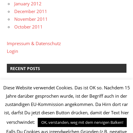
January 2012
December 2011
November 2011
October 2011
Impressum & Datenschutz
Login
RECENT POSTS
kreative Pause II
Diese Website verwendet Cookies. Das ist OK so. Nachdem 15
Lachs-Spinat-Lasagne & Manz Weißburgunder “Löss”
Jahre darüber gesprochen wurde, ist der Begriff auch in der
2014
zuständigen EU-Kommission angekommen. Da Hirn dort rar
Knoblauch-Hähnchenbrust mit Broccoli,
ist, darfst Du jetzt diesen Button drücken, damit der Text hier
Champignons, Frühkartoffeln und Kräuterquark
Safranhähnchen mit Basmatireis
verschwindet:
OK, verstanden, weg mit dem nervigen Balken!
Maronen-Papaya-Suppe mit Zitronengambas
Falls Du Cookies aus irgendwelchen Gründen (z.B. negative