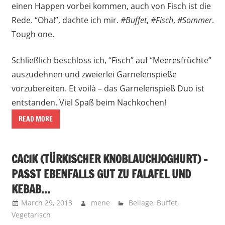
einen Happen vorbei kommen, auch von Fisch ist die
Rede. “Oha!”, dachte ich mir.
#Buffet
,
#Fisch
,
#Sommer
.
Tough one.
Schließlich beschloss ich, “Fisch” auf “Meeresfrüchte”
auszudehnen und zweierlei Garnelenspieße
vorzubereiten. Et voilà – das Garnelenspieß Duo ist
entstanden. Viel Spaß beim Nachkochen!
READ MORE
CACIK (TÜRKISCHER KNOBLAUCHJOGHURT) –
PASST EBENFALLS GUT ZU FALAFEL UND
KEBAB…
March 29, 2013
mene
Beilage
,
Buffet
,
Vegetarisch