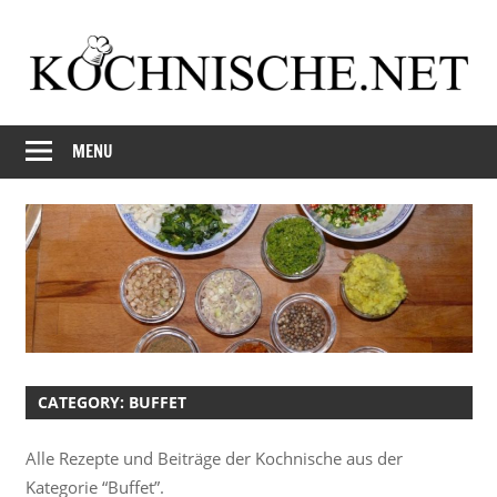
Skip
to
content
Just
Kochnische.net
another
MENU
Foodblog
CATEGORY:
BUFFET
Alle Rezepte und Beiträge der Kochnische aus der
Kategorie “Buffet”.