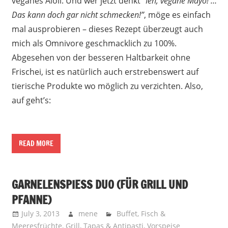
veganes Aioli. Und wer jetzt denkt
“Ieh, vegane Mayo! …
Das kann doch gar nicht schmecken!”
, möge es einfach
mal ausprobieren – dieses Rezept überzeugt auch
mich als Omnivore geschmacklich zu 100%.
Abgesehen von der besseren Haltbarkeit ohne
Frischei, ist es natürlich auch erstrebenswert auf
tierische Produkte wo möglich zu verzichten. Also,
auf geht’s:
READ MORE
GARNELENSPIESS DUO (FÜR GRILL UND P
FANNE)
July 3, 2013
mene
Buffet
,
Fisch &
Meeresfrüchte
,
Grill
,
Tapas & Antipasti
,
Vorspeise