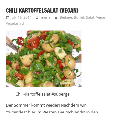
CHILI KARTOFFELSALAT (VEGAN)
July 16, 2014
mene
Beilage
,
Buffet
,
Salat
,
Vegan
,
Vegetarisch
Chili-Kartoffelsalat #supergeil
Der Sommer kommt wieder! Nachdem wir
(zumindest hier im Westen Deutschlands) in den