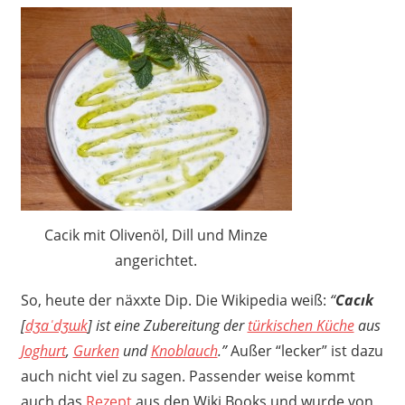
Cacik mit Olivenöl, Dill und Minze
angerichtet.
So, heute der näxxte Dip. Die Wikipedia weiß:
“
Cacık
[
dʒaˈdʒɯk
] ist eine Zubereitung der
türkischen Küche
aus
Joghurt
,
Gurken
und
Knoblauch
.”
Außer “lecker” ist dazu
auch nicht viel zu sagen. Passender weise kommt
auch das
Rezept
aus den Wiki Books und wurde von