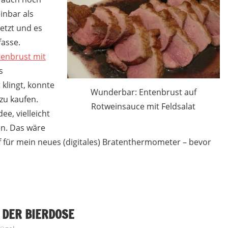
einbar als
etzt und es
fasse.
tenbrust mit
s
klingt, konnte
Wunderbar: Entenbrust auf
 zu kaufen.
Rotweinsauce mit Feldsalat
e, vielleicht
en. Das wäre
auf für mein neues (digitales) Bratenthermometer – bevor
 DER BIERDOSE