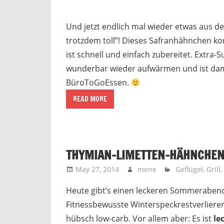
Und jetzt endlich mal wieder etwas aus d
trotzdem toll”! Dieses Safranhähnchen k
ist schnell und einfach zubereitet. Extra-
wunderbar wieder aufwärmen und ist dami
BüroToGoEssen.
READ MORE
THYMIAN-LIMETTEN-HÄHNCHE
May 27, 2014
mene
Geflügel
,
Grill
,
Heute gibt’s einen leckeren Sommerabend
Fitnessbewusste Winterspeckrestverlierer
hübsch low-carb. Vor allem aber: Es ist
le