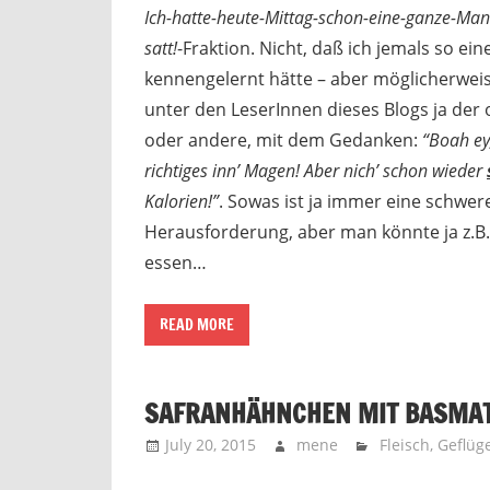
Ich-hatte-heute-Mittag-schon-eine-ganze-Mand
satt!
-Fraktion. Nicht, daß ich jemals so e
kennengelernt hätte – aber möglicherweis
unter den LeserInnen dieses Blogs ja der 
oder andere, mit dem Gedanken:
“Boah ey,
richtiges inn’ Magen! Aber nich’ schon wieder
Kalorien!”
. Sowas ist ja immer eine schwer
Herausforderung, aber man könnte ja z.B.
essen…
READ MORE
SAFRANHÄHNCHEN MIT BASMAT
July 20, 2015
mene
Fleisch
,
Geflüge