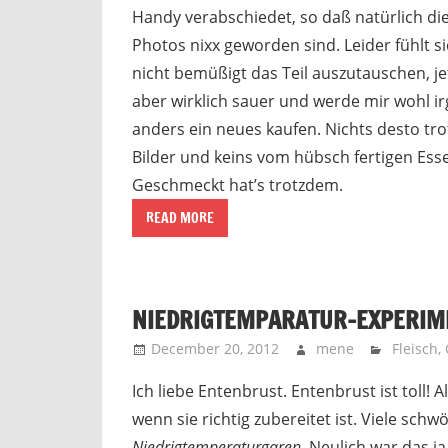
Handy verabschiedet, so daß natürlich di
Photos nixx geworden sind. Leider fühlt 
nicht bemüßigt das Teil auszutauschen, jet
aber wirklich sauer und werde mir wohl 
anders ein neues kaufen. Nichts desto trot
Bilder und keins vom hübsch fertigen Ess
Geschmeckt hat’s trotzdem.
READ MORE
NIEDRIGTEMPARATUR-EXPERIME
December 20, 2012
mene
Fleisch
,
Ich liebe Entenbrust. Entenbrust ist toll! A
wenn sie richtig zubereitet ist. Viele schw
Niedrigtemperaturgaren
. Neulich war das j