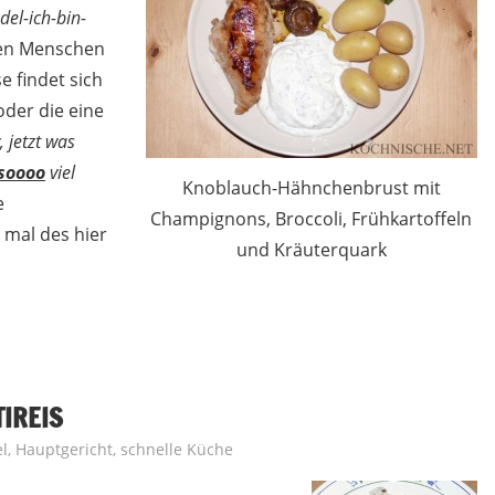
el-ich-bin-
inen Menschen
e findet sich
oder die eine
 jetzt was
soooo
viel
Knoblauch-Hähnchenbrust mit
e
Champignons, Broccoli, Frühkartoffeln
 mal des hier
und Kräuterquark
IREIS
l
,
Hauptgericht
,
schnelle Küche