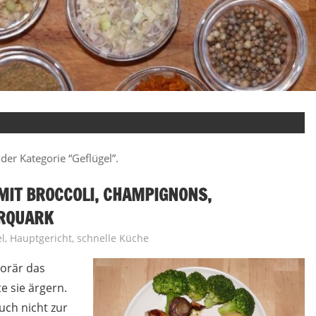
der Kategorie “Geflügel”.
IT BROCCOLI, CHAMPIGNONS,
ERQUARK
l
,
Hauptgericht
,
schnelle Küche
porär das
 sie ärgern.
ch nicht zur