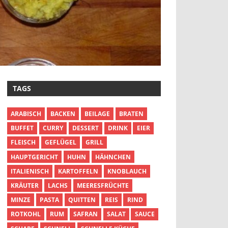
TAGS
ARABISCH
BACKEN
BEILAGE
BRATEN
BUFFET
CURRY
DESSERT
DRINK
EIER
FLEISCH
GEFLÜGEL
GRILL
HAUPTGERICHT
HUHN
HÄHNCHEN
ITALIENISCH
KARTOFFELN
KNOBLAUCH
KRÄUTER
LACHS
MEERESFRÜCHTE
MINZE
PASTA
QUITTEN
REIS
RIND
ROTKOHL
RUM
SAFRAN
SALAT
SAUCE