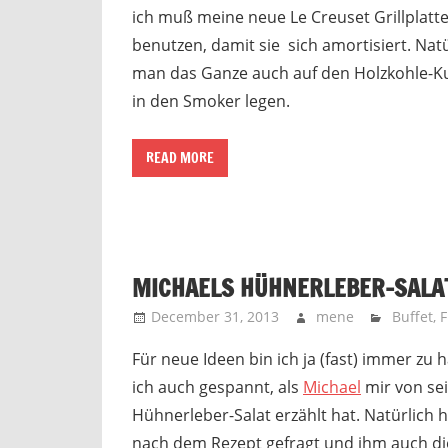
ich muß meine neue Le Creuset Grillplatte
benutzen, damit sie sich amortisiert. Nat
man das Ganze auch auf den Holzkohle-Ku
in den Smoker legen.
READ MORE
MICHAELS HÜHNERLEBER-SALA
December 31, 2013
mene
Buffet
,
F
Für neue Ideen bin ich ja (fast) immer zu 
ich auch gespannt, als
Michael
mir von se
Hühnerleber-Salat erzählt hat. Natürlich h
nach dem Rezept gefragt und ihm auch di