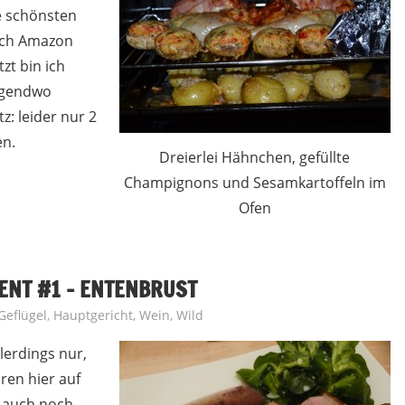
e schönsten
sich Amazon
zt bin ich
irgendwo
z: leider nur 2
en.
Dreierlei Hähnchen, gefüllte
Champignons und Sesamkartoffeln im
Ofen
NT #1 – ENTENBRUST
Geflügel
,
Hauptgericht
,
Wein
,
Wild
llerdings nur,
ören hier auf
a auch noch