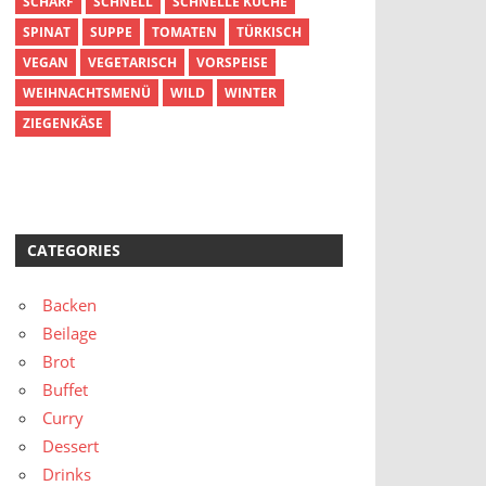
SCHARF
SCHNELL
SCHNELLE KÜCHE
SPINAT
SUPPE
TOMATEN
TÜRKISCH
VEGAN
VEGETARISCH
VORSPEISE
WEIHNACHTSMENÜ
WILD
WINTER
ZIEGENKÄSE
CATEGORIES
Backen
Beilage
Brot
Buffet
Curry
Dessert
Drinks