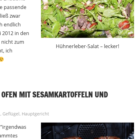
Die passende
ließ zwar
h endlich
i 2012 in den
n nicht zum
Hühnerleber-Salat – lecker!
, ich
 OFEN MIT SESAMKARTOFFELN UND
h
,
Geflügel
,
Hauptgericht
e “irgendwas
rdammtes