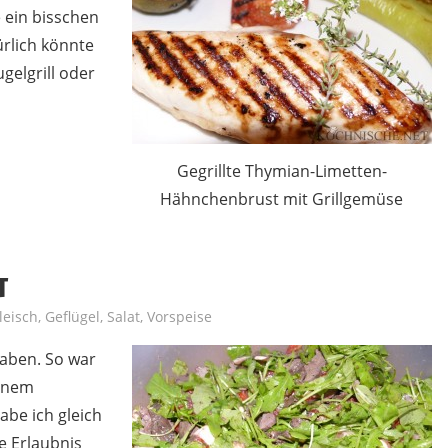
 ein bisschen
ürlich könnte
gelgrill oder
Gegrillte Thymian-Limetten-
Hähnchenbrust mit Grillgemüse
T
leisch
,
Geflügel
,
Salat
,
Vorspeise
haben. So war
inem
abe ich gleich
e Erlaubnis