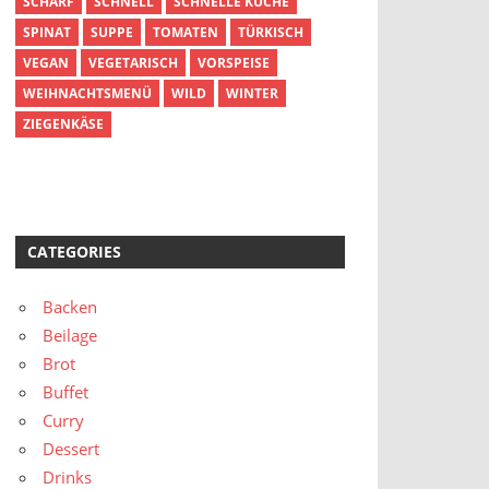
SCHARF
SCHNELL
SCHNELLE KÜCHE
SPINAT
SUPPE
TOMATEN
TÜRKISCH
VEGAN
VEGETARISCH
VORSPEISE
WEIHNACHTSMENÜ
WILD
WINTER
ZIEGENKÄSE
CATEGORIES
Backen
Beilage
Brot
Buffet
Curry
Dessert
Drinks