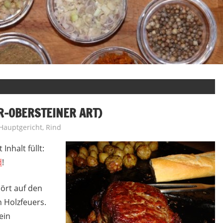
AR-OBERSTEINER ART)
Hauptgericht
,
Rind
Inhalt füllt:
d
!
ört auf den
n Holzfeuers.
ein