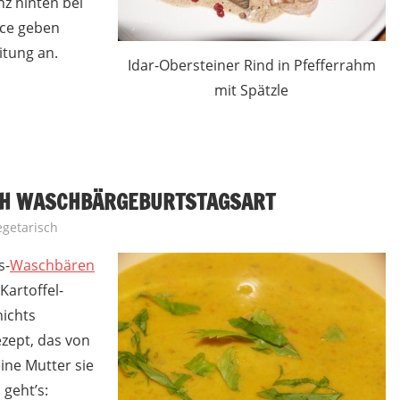
nz hinten bei
nce geben
itung an.
Idar-Obersteiner Rind in Pfefferrahm
mit Spätzle
CH WASCHBÄRGEBURTSTAGSART
egetarisch
s-
Waschbären
Kartoffel-
ichts
ezept, das von
ine Mutter sie
 geht’s: