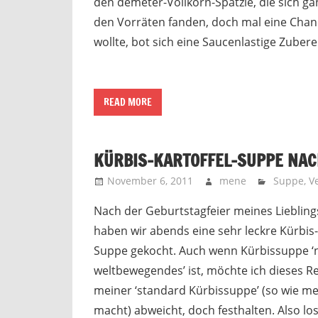
den demeter-Vollkorn-Spätzle, die sich ga
den Vorräten fanden, doch mal eine Cha
wollte, bot sich eine Saucenlastige Zubere
READ MORE
KÜRBIS-KARTOFFEL-SUPPE NA
November 6, 2011
mene
Suppe
,
V
Nach der Geburtstagfeier meines Liebling
haben wir abends eine sehr leckre Kürbis-
Suppe gekocht. Auch wenn Kürbissuppe ‘n
weltbewegendes’ ist, möchte ich dieses R
meiner ‘standard Kürbissuppe’ (so wie me
macht) abweicht, doch festhalten. Also los