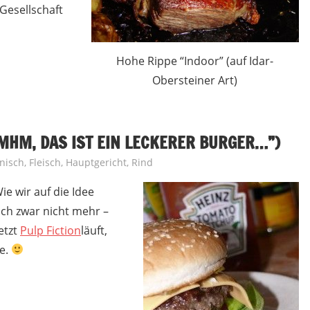
Gesellschaft
Hohe Rippe “Indoor” (auf Idar-
Obersteiner Art)
MHM, DAS IST EIN LECKERER BURGER…”)
nisch
,
Fleisch
,
Hauptgericht
,
Rind
e wir auf die Idee
ch zwar nicht mehr –
etzt
Pulp Fiction
läuft,
ue.