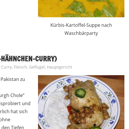
Kürbis-Kartoffel-Suppe nach
Waschbärparty
-HÄHNCHEN-CURRY)
,
Curry
,
Fleisch
,
Geflügel
,
Hauptgericht
 Pakistan zu
urgh Chole”
usprobiert und
lich hat sich
 ohne
 den Tiefen