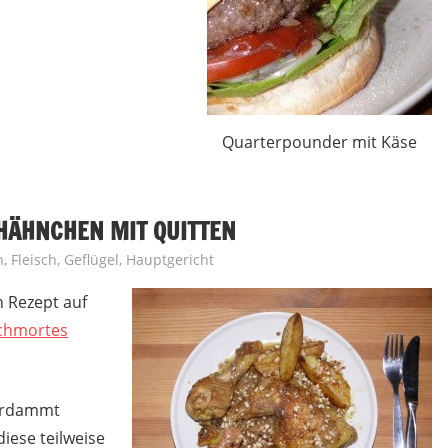
Quarterpounder mit Käse
HÄHNCHEN MIT QUITTEN
h
,
Fleisch
,
Geflügel
,
Hauptgericht
 Rezept auf
chmortes
verdammt
iese teilweise