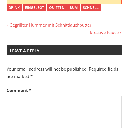
DRINK
EINGELEGT
QUITTEN
RUM
SCHNELL
Post
Previous
Gegrillter Hummer mit Schnittlauchbutter
Post:
Next
kreative Pause
navigation
Post:
LEAVE A REPLY
Your email address will not be published.
Required fields
are marked
*
Comment
*