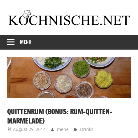
Skip
to
content
Just
Kochnische.net
another
MENU
Foodblog
QUITTENRUM (BONUS: RUM-QUITTEN-
MARMELADE)
August 29, 2014
mene
Drinks