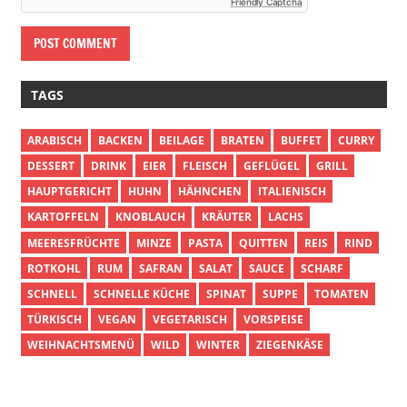
Friendly Captcha
TAGS
ARABISCH
BACKEN
BEILAGE
BRATEN
BUFFET
CURRY
DESSERT
DRINK
EIER
FLEISCH
GEFLÜGEL
GRILL
HAUPTGERICHT
HUHN
HÄHNCHEN
ITALIENISCH
KARTOFFELN
KNOBLAUCH
KRÄUTER
LACHS
MEERESFRÜCHTE
MINZE
PASTA
QUITTEN
REIS
RIND
ROTKOHL
RUM
SAFRAN
SALAT
SAUCE
SCHARF
SCHNELL
SCHNELLE KÜCHE
SPINAT
SUPPE
TOMATEN
TÜRKISCH
VEGAN
VEGETARISCH
VORSPEISE
WEIHNACHTSMENÜ
WILD
WINTER
ZIEGENKÄSE