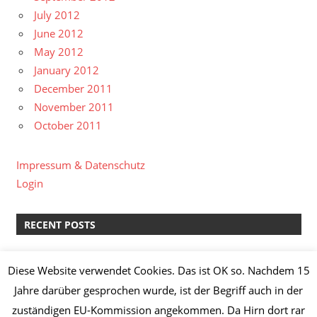
July 2012
June 2012
May 2012
January 2012
December 2011
November 2011
October 2011
Impressum & Datenschutz
Login
RECENT POSTS
kreative Pause II
Diese Website verwendet Cookies. Das ist OK so. Nachdem 15
Lachs-Spinat-Lasagne & Manz Weißburgunder “Löss”
Jahre darüber gesprochen wurde, ist der Begriff auch in der
2014
zuständigen EU-Kommission angekommen. Da Hirn dort rar
Knoblauch-Hähnchenbrust mit Broccoli,