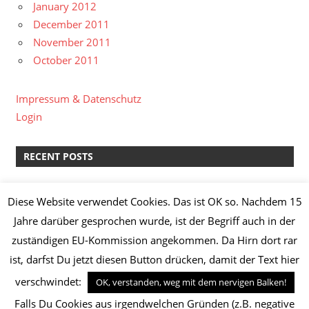
January 2012
December 2011
November 2011
October 2011
Impressum & Datenschutz
Login
RECENT POSTS
kreative Pause II
Diese Website verwendet Cookies. Das ist OK so. Nachdem 15
Lachs-Spinat-Lasagne & Manz Weißburgunder “Löss”
Jahre darüber gesprochen wurde, ist der Begriff auch in der
2014
zuständigen EU-Kommission angekommen. Da Hirn dort rar
Knoblauch-Hähnchenbrust mit Broccoli,
ist, darfst Du jetzt diesen Button drücken, damit der Text hier
Champignons, Frühkartoffeln und Kräuterquark
Safranhähnchen mit Basmatireis
verschwindet:
OK, verstanden, weg mit dem nervigen Balken!
Maronen-Papaya-Suppe mit Zitronengambas
Falls Du Cookies aus irgendwelchen Gründen (z.B. negative