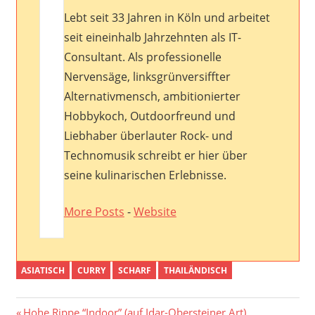
Lebt seit 33 Jahren in Köln und arbeitet
seit eineinhalb Jahrzehnten als IT-
Consultant. Als professionelle
Nervensäge, linksgrünversiffter
Alternativmensch, ambitionierter
Hobbykoch, Outdoorfreund und
Liebhaber überlauter Rock- und
Technomusik schreibt er hier über
seine kulinarischen Erlebnisse.
More Posts
-
Website
ASIATISCH
CURRY
SCHARF
THAILÄNDISCH
Previous
Hohe Rippe “Indoor” (auf Idar-Obersteiner Art)