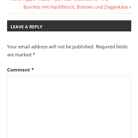
Post
Post:
Next
Burritos mit Hackfleisch, Bohnen und Ziegenkäse
navigation
Post:
LEAVE A REPLY
Your email address will not be published.
Required fields
are marked
*
Comment
*