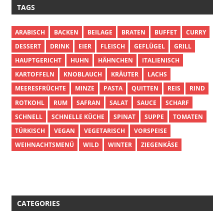
TAGS
ARABISCH
BACKEN
BEILAGE
BRATEN
BUFFET
CURRY
DESSERT
DRINK
EIER
FLEISCH
GEFLÜGEL
GRILL
HAUPTGERICHT
HUHN
HÄHNCHEN
ITALIENISCH
KARTOFFELN
KNOBLAUCH
KRÄUTER
LACHS
MEERESFRÜCHTE
MINZE
PASTA
QUITTEN
REIS
RIND
ROTKOHL
RUM
SAFRAN
SALAT
SAUCE
SCHARF
SCHNELL
SCHNELLE KÜCHE
SPINAT
SUPPE
TOMATEN
TÜRKISCH
VEGAN
VEGETARISCH
VORSPEISE
WEIHNACHTSMENÜ
WILD
WINTER
ZIEGENKÄSE
CATEGORIES