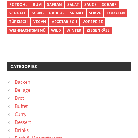
ROTKOHL
RUM
SAFRAN
SALAT
SAUCE
SCHARF
SCHNELL
SCHNELLE KÜCHE
SPINAT
SUPPE
TOMATEN
TÜRKISCH
VEGAN
VEGETARISCH
VORSPEISE
WEIHNACHTSMENÜ
WILD
WINTER
ZIEGENKÄSE
CATEGORIES
Backen
Beilage
Brot
Buffet
Curry
Dessert
Drinks