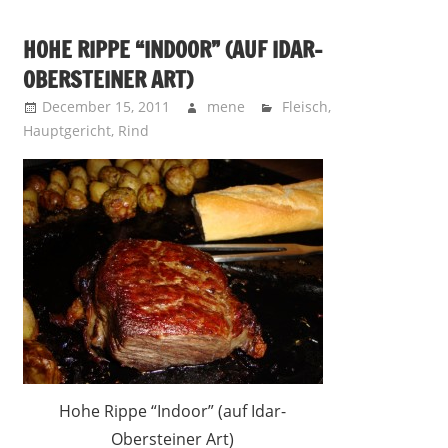
HOHE RIPPE “INDOOR” (AUF IDAR-
OBERSTEINER ART)
December 15, 2011
mene
Fleisch
,
Hauptgericht
,
Rind
Hohe Rippe “Indoor” (auf Idar-
Obersteiner Art)