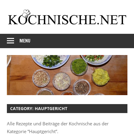
Skip
to
content
Just
Kochnische.net
another
MENU
Foodblog
CATEGORY:
HAUPTGERICHT
Alle Rezepte und Beiträge der Kochnische aus der
Kategorie “Hauptgericht”.