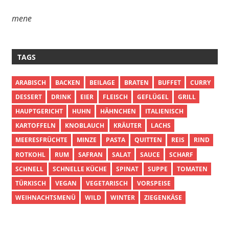
mene
TAGS
ARABISCH
BACKEN
BEILAGE
BRATEN
BUFFET
CURRY
DESSERT
DRINK
EIER
FLEISCH
GEFLÜGEL
GRILL
HAUPTGERICHT
HUHN
HÄHNCHEN
ITALIENISCH
KARTOFFELN
KNOBLAUCH
KRÄUTER
LACHS
MEERESFRÜCHTE
MINZE
PASTA
QUITTEN
REIS
RIND
ROTKOHL
RUM
SAFRAN
SALAT
SAUCE
SCHARF
SCHNELL
SCHNELLE KÜCHE
SPINAT
SUPPE
TOMATEN
TÜRKISCH
VEGAN
VEGETARISCH
VORSPEISE
WEIHNACHTSMENÜ
WILD
WINTER
ZIEGENKÄSE