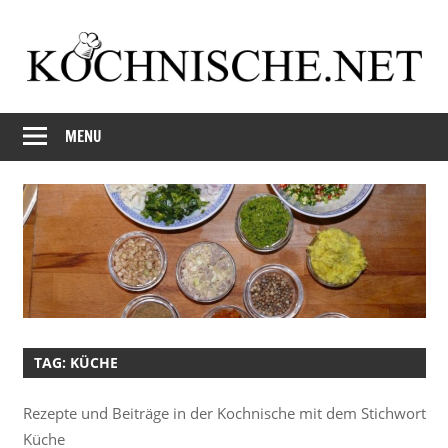
Skip
to
content
Just
Kochnische.net
another
MENU
Foodblog
TAG:
KÜCHE
Rezepte und Beiträge in der Kochnische mit dem Stichwort
Küche