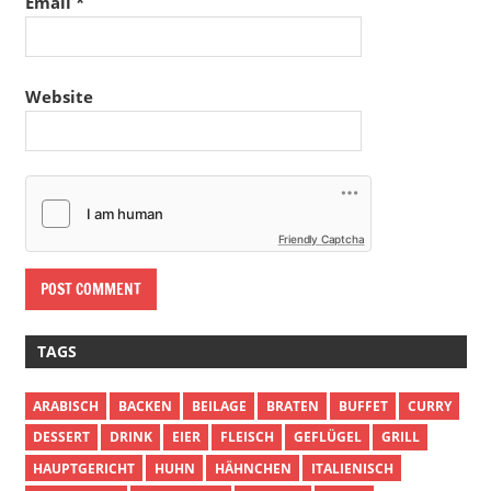
Email
*
Website
Friendly Captcha
TAGS
ARABISCH
BACKEN
BEILAGE
BRATEN
BUFFET
CURRY
DESSERT
DRINK
EIER
FLEISCH
GEFLÜGEL
GRILL
HAUPTGERICHT
HUHN
HÄHNCHEN
ITALIENISCH