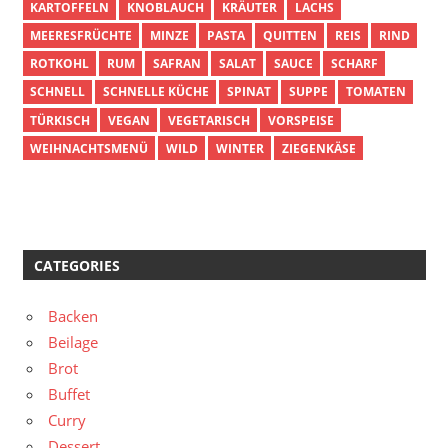
KARTOFFELN
KNOBLAUCH
KRÄUTER
LACHS
MEERESFRÜCHTE
MINZE
PASTA
QUITTEN
REIS
RIND
ROTKOHL
RUM
SAFRAN
SALAT
SAUCE
SCHARF
SCHNELL
SCHNELLE KÜCHE
SPINAT
SUPPE
TOMATEN
TÜRKISCH
VEGAN
VEGETARISCH
VORSPEISE
WEIHNACHTSMENÜ
WILD
WINTER
ZIEGENKÄSE
CATEGORIES
Backen
Beilage
Brot
Buffet
Curry
Dessert