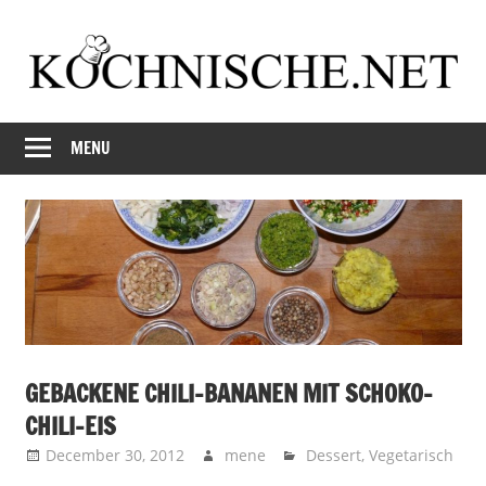
Skip
to
content
Just
Kochnische.net
another
MENU
Foodblog
GEBACKENE CHILI-BANANEN MIT SCHOKO-
CHILI-EIS
December 30, 2012
mene
Dessert
,
Vegetarisch