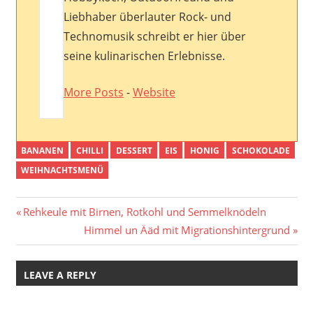
Liebhaber überlauter Rock- und
Technomusik schreibt er hier über
seine kulinarischen Erlebnisse.
More Posts
-
Website
BANANEN
CHILLI
DESSERT
EIS
HONIG
SCHOKOLADE
WEIHNACHTSMENÜ
Post
Previous
Rehkeule mit Birnen, Rotkohl und Semmelknödeln
Post:
Next
Himmel un Ääd mit Migrationshintergrund
navigation
Post:
LEAVE A REPLY