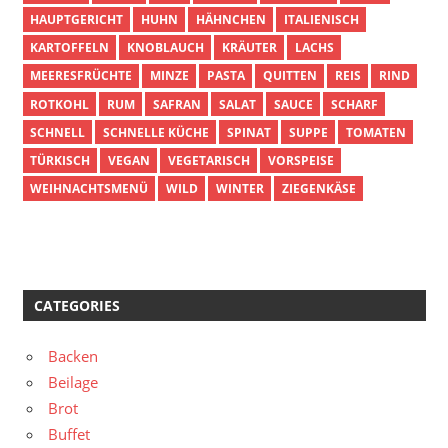
HAUPTGERICHT
HUHN
HÄHNCHEN
ITALIENISCH
KARTOFFELN
KNOBLAUCH
KRÄUTER
LACHS
MEERESFRÜCHTE
MINZE
PASTA
QUITTEN
REIS
RIND
ROTKOHL
RUM
SAFRAN
SALAT
SAUCE
SCHARF
SCHNELL
SCHNELLE KÜCHE
SPINAT
SUPPE
TOMATEN
TÜRKISCH
VEGAN
VEGETARISCH
VORSPEISE
WEIHNACHTSMENÜ
WILD
WINTER
ZIEGENKÄSE
CATEGORIES
Backen
Beilage
Brot
Buffet