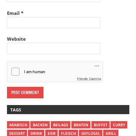
Email
*
Website
Friendly Captcha
TAGS
ARABISCH
BACKEN
BEILAGE
BRATEN
BUFFET
CURRY
DESSERT
DRINK
EIER
FLEISCH
GEFLÜGEL
GRILL