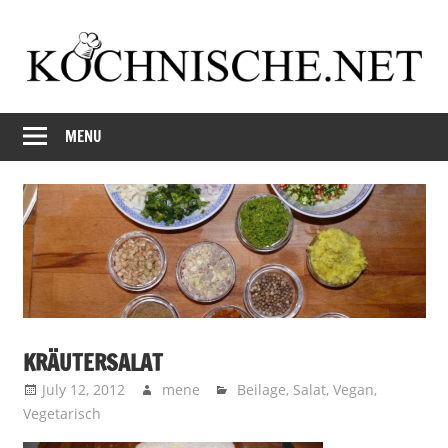
Skip
to
content
Just
Kochnische.net
another
MENU
Foodblog
KRÄUTERSALAT
July 12, 2012
mene
Beilage
,
Salat
,
Vegan
,
Vegetarisch