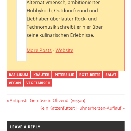
Alternativmensch, ambitionierter
Hobbykoch, Outdoorfreund und
Liebhaber überlauter Rock- und
Technomusik schreibt er hier über
seine kulinarischen Erlebnisse.
More Posts
-
Website
BASILIKUM
KRÄUTER
PETERSILIE
ROTE-BEETE
SALAT
VEGAN
VEGETARISCH
Post
Previous
Antipasti: Gemüse in Olivenöl (vegan)
Post:
Next
Kein Katzenfutter: Hühnerherzen-Auflauf
navigation
Post:
LEAVE A REPLY