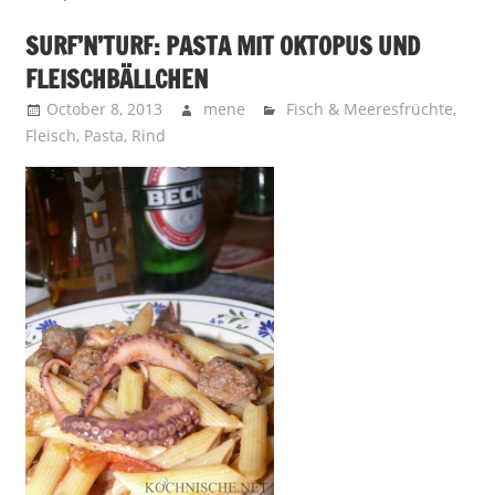
SURF’N’TURF: PASTA MIT OKTOPUS UND
FLEISCHBÄLLCHEN
October 8, 2013
mene
Fisch & Meeresfrüchte
,
Fleisch
,
Pasta
,
Rind