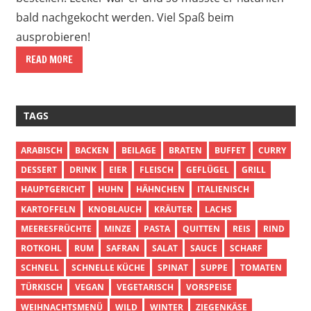
bald nachgekocht werden. Viel Spaß beim
ausprobieren!
READ MORE
TAGS
ARABISCH
BACKEN
BEILAGE
BRATEN
BUFFET
CURRY
DESSERT
DRINK
EIER
FLEISCH
GEFLÜGEL
GRILL
HAUPTGERICHT
HUHN
HÄHNCHEN
ITALIENISCH
KARTOFFELN
KNOBLAUCH
KRÄUTER
LACHS
MEERESFRÜCHTE
MINZE
PASTA
QUITTEN
REIS
RIND
ROTKOHL
RUM
SAFRAN
SALAT
SAUCE
SCHARF
SCHNELL
SCHNELLE KÜCHE
SPINAT
SUPPE
TOMATEN
TÜRKISCH
VEGAN
VEGETARISCH
VORSPEISE
WEIHNACHTSMENÜ
WILD
WINTER
ZIEGENKÄSE