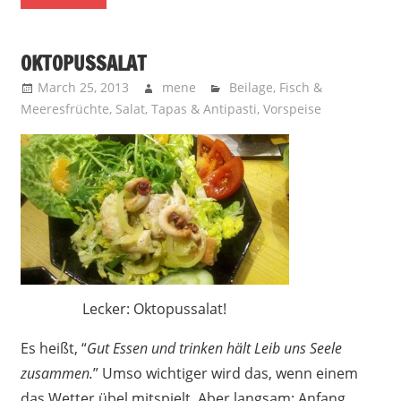
OKTOPUSSALAT
March 25, 2013
mene
Beilage
,
Fisch &
Meeresfrüchte
,
Salat
,
Tapas & Antipasti
,
Vorspeise
Lecker: Oktopussalat!
Es heißt, “
Gut Essen und trinken hält Leib uns Seele
zusammen.
” Umso wichtiger wird das, wenn einem
das Wetter übel mitspielt. Aber langsam: Anfang