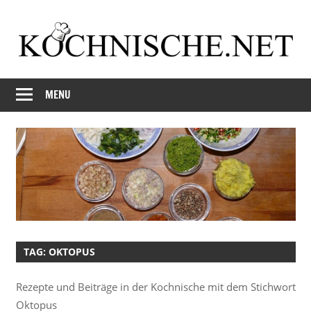
Skip
to
content
Just
Kochnische.net
another
MENU
Foodblog
TAG:
OKTOPUS
Rezepte und Beiträge in der Kochnische mit dem Stichwort
Oktopus