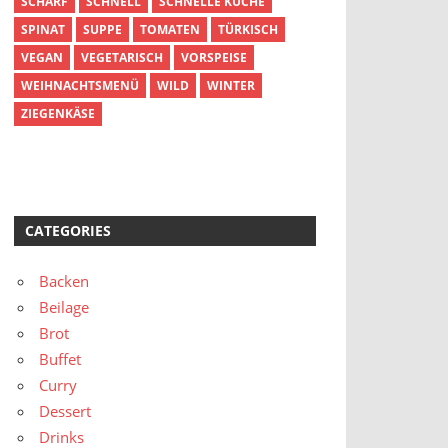
SCHARF
SCHNELL
SCHNELLE KÜCHE
SPINAT
SUPPE
TOMATEN
TÜRKISCH
VEGAN
VEGETARISCH
VORSPEISE
WEIHNACHTSMENÜ
WILD
WINTER
ZIEGENKÄSE
CATEGORIES
Backen
Beilage
Brot
Buffet
Curry
Dessert
Drinks