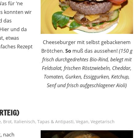
Was für ‘ne
ds konnten wir
d das
 Hier und da
t, etwas
Cheeseburger mit selbst gebackenem
infaches Rezept
Brötchen.
So
muß das aussehen!
(150 g
frisch durchgedrehtes Bio-Rind, belegt mit
Feldsalat, frischen Röstzwiebeln, Cheddar,
Tomaten, Gurken, Essiggurken, Ketchup,
Senf und frisch aufgeschlagener Aioli)
RTEIG)
e
,
Brot
,
Italienisch
,
Tapas & Antipasti
,
Vegan
,
Vegetarisch
t, nach