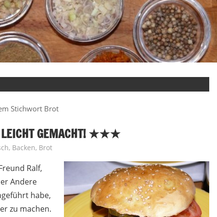
em Stichwort Brot
LEICHT GEMACHT! ★★★
sch
,
Backen
,
Brot
Freund Ralf,
der Andere
hgeführt habe,
ger zu machen.