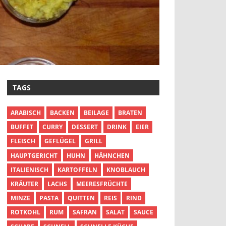
TAGS
ARABISCH
BACKEN
BEILAGE
BRATEN
BUFFET
CURRY
DESSERT
DRINK
EIER
FLEISCH
GEFLÜGEL
GRILL
HAUPTGERICHT
HUHN
HÄHNCHEN
ITALIENISCH
KARTOFFELN
KNOBLAUCH
KRÄUTER
LACHS
MEERESFRÜCHTE
MINZE
PASTA
QUITTEN
REIS
RIND
ROTKOHL
RUM
SAFRAN
SALAT
SAUCE