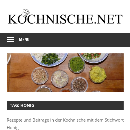
Skip
to
content
Just
Kochnische.net
another
MENU
Foodblog
TAG:
HONIG
Rezepte und Beiträge in der Kochnische mit dem Stichwort
Honig