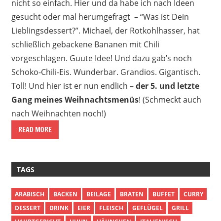
nicht so einfach. Hier und da habe ich nach Ideen
gesucht oder mal herumgefragt – “Was ist Dein
Lieblingsdessert?”. Michael, der Rotkohlhasser, hat
schließlich gebackene Bananen mit Chili
vorgeschlagen. Guute Idee! Und dazu gab’s noch
Schoko-Chili-Eis. Wunderbar. Grandios. Gigantisch.
Toll! Und hier ist er nun endlich –
der 5. und letzte
Gang meines Weihnachtsmenüs
! (Schmeckt auch
nach Weihnachten noch!)
READ MORE
TAGS
ARABISCH
BACKEN
BEILAGE
BRATEN
BUFFET
CURRY
DESSERT
DRINK
EIER
FLEISCH
GEFLÜGEL
GRILL