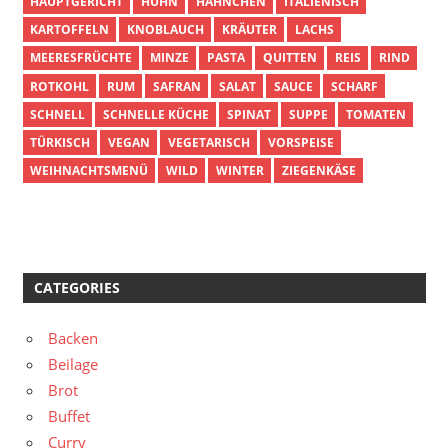
HAUPTGERICHT
HUHN
HÄHNCHEN
ITALIENISCH
KARTOFFELN
KNOBLAUCH
KRÄUTER
LACHS
MEERESFRÜCHTE
MINZE
PASTA
QUITTEN
REIS
RIND
ROTKOHL
RUM
SAFRAN
SALAT
SAUCE
SCHARF
SCHNELL
SCHNELLE KÜCHE
SPINAT
SUPPE
TOMATEN
TÜRKISCH
VEGAN
VEGETARISCH
VORSPEISE
WEIHNACHTSMENÜ
WILD
WINTER
ZIEGENKÄSE
CATEGORIES
Backen
Beilage
Brot
Buffet
Curry