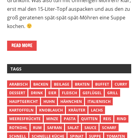
Grünkohl. Was also tun mit Unmengen Möhren? Klar,
erst mal den 15-Liter-Topf auspacken und aus den zu
groß geratenen spät-spät-spät-Möhren eine Suppe
kochen.
READ MORE
TAGS
ARABISCH
BACKEN
BEILAGE
BRATEN
BUFFET
CURRY
DESSERT
DRINK
EIER
FLEISCH
GEFLÜGEL
GRILL
HAUPTGERICHT
HUHN
HÄHNCHEN
ITALIENISCH
KARTOFFELN
KNOBLAUCH
KRÄUTER
LACHS
MEERESFRÜCHTE
MINZE
PASTA
QUITTEN
REIS
RIND
ROTKOHL
RUM
SAFRAN
SALAT
SAUCE
SCHARF
SCHNELL
SCHNELLE KÜCHE
SPINAT
SUPPE
TOMATEN