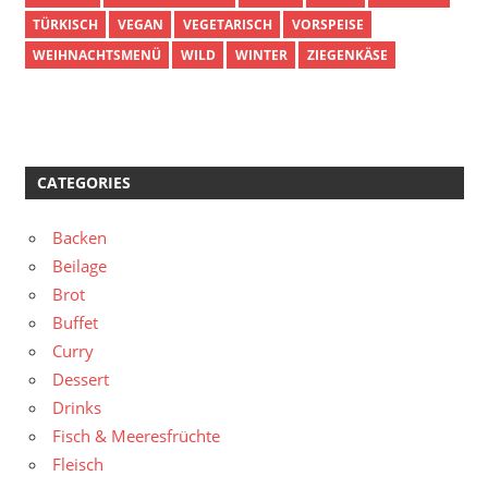
TÜRKISCH
VEGAN
VEGETARISCH
VORSPEISE
WEIHNACHTSMENÜ
WILD
WINTER
ZIEGENKÄSE
CATEGORIES
Backen
Beilage
Brot
Buffet
Curry
Dessert
Drinks
Fisch & Meeresfrüchte
Fleisch