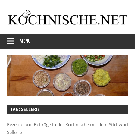
Skip
to
content
Just
Kochnische.net
another
MENU
Foodblog
TAG:
SELLERIE
Rezepte und Beiträge in der Kochnische mit dem Stichwort
Sellerie