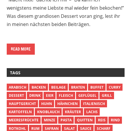
wenigstens meine Liebste mal wieder fein bekochen!”
Was diesem grandiosen Dessert voran ging, lest ihr
in meinen nächsten beiden Beiträgen.
READ MORE
TAGS
ARABISCH
BACKEN
BEILAGE
BRATEN
BUFFET
CURRY
DESSERT
DRINK
EIER
FLEISCH
GEFLÜGEL
GRILL
HAUPTGERICHT
HUHN
HÄHNCHEN
ITALIENISCH
KARTOFFELN
KNOBLAUCH
KRÄUTER
LACHS
MEERESFRÜCHTE
MINZE
PASTA
QUITTEN
REIS
RIND
ROTKOHL
RUM
SAFRAN
SALAT
SAUCE
SCHARF