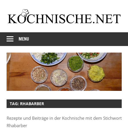
Skip
to
content
Just
Kochnische.net
another
MENU
Foodblog
TAG:
RHABARBER
Rezepte und Beiträge in der Kochnische mit dem Stichwort
Rhabarber