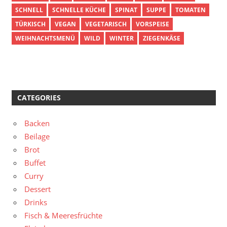
SCHNELL
SCHNELLE KÜCHE
SPINAT
SUPPE
TOMATEN
TÜRKISCH
VEGAN
VEGETARISCH
VORSPEISE
WEIHNACHTSMENÜ
WILD
WINTER
ZIEGENKÄSE
CATEGORIES
Backen
Beilage
Brot
Buffet
Curry
Dessert
Drinks
Fisch & Meeresfrüchte