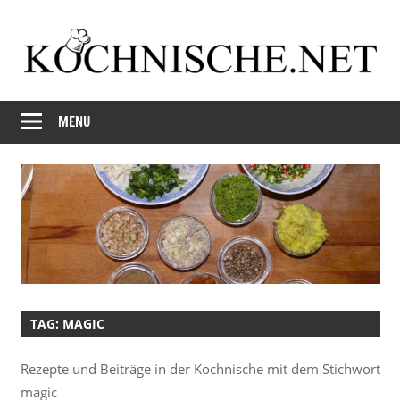
Skip
to
content
Just
Kochnische.net
another
MENU
Foodblog
TAG:
MAGIC
Rezepte und Beiträge in der Kochnische mit dem Stichwort
magic