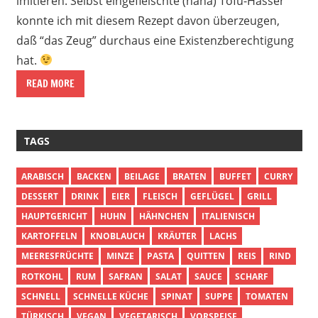
imitieren. Selbst eingefleischte (haha) Tofu-Hasser
konnte ich mit diesem Rezept davon überzeugen,
daß “das Zeug” durchaus eine Existenzberechtigung
hat.
READ MORE
TAGS
ARABISCH
BACKEN
BEILAGE
BRATEN
BUFFET
CURRY
DESSERT
DRINK
EIER
FLEISCH
GEFLÜGEL
GRILL
HAUPTGERICHT
HUHN
HÄHNCHEN
ITALIENISCH
KARTOFFELN
KNOBLAUCH
KRÄUTER
LACHS
MEERESFRÜCHTE
MINZE
PASTA
QUITTEN
REIS
RIND
ROTKOHL
RUM
SAFRAN
SALAT
SAUCE
SCHARF
SCHNELL
SCHNELLE KÜCHE
SPINAT
SUPPE
TOMATEN
TÜRKISCH
VEGAN
VEGETARISCH
VORSPEISE