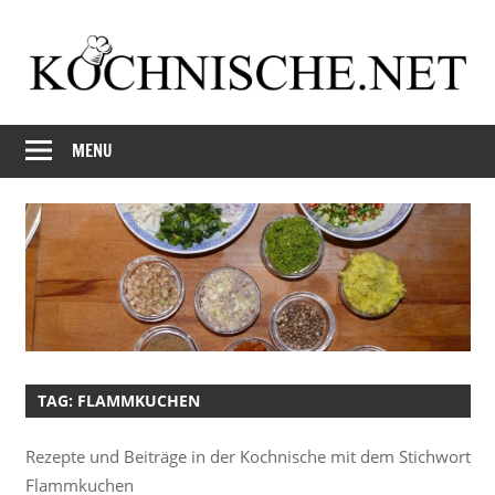
Skip
to
content
Just
Kochnische.net
another
MENU
Foodblog
TAG:
FLAMMKUCHEN
Rezepte und Beiträge in der Kochnische mit dem Stichwort
Flammkuchen