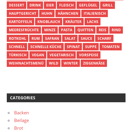
DESSERT
DRINK
EIER
FLEISCH
GEFLÜGEL
GRILL
HAUPTGERICHT
HUHN
HÄHNCHEN
ITALIENISCH
KARTOFFELN
KNOBLAUCH
KRÄUTER
LACHS
MEERESFRÜCHTE
MINZE
PASTA
QUITTEN
REIS
RIND
ROTKOHL
RUM
SAFRAN
SALAT
SAUCE
SCHARF
SCHNELL
SCHNELLE KÜCHE
SPINAT
SUPPE
TOMATEN
TÜRKISCH
VEGAN
VEGETARISCH
VORSPEISE
WEIHNACHTSMENÜ
WILD
WINTER
ZIEGENKÄSE
CATEGORIES
Backen
Beilage
Brot