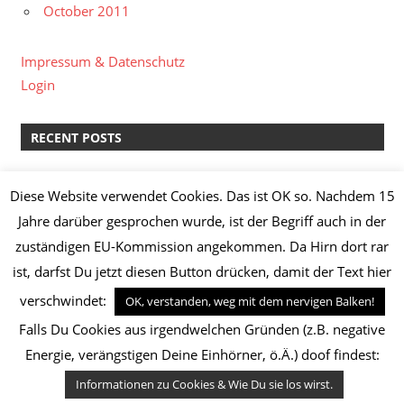
October 2011
Impressum & Datenschutz
Login
RECENT POSTS
kreative Pause II
Diese Website verwendet Cookies. Das ist OK so. Nachdem 15
Lachs-Spinat-Lasagne & Manz Weißburgunder “Löss”
Jahre darüber gesprochen wurde, ist der Begriff auch in der
2014
zuständigen EU-Kommission angekommen. Da Hirn dort rar
Knoblauch-Hähnchenbrust mit Broccoli,
ist, darfst Du jetzt diesen Button drücken, damit der Text hier
Champignons, Frühkartoffeln und Kräuterquark
Safranhähnchen mit Basmatireis
verschwindet:
OK, verstanden, weg mit dem nervigen Balken!
Maronen-Papaya-Suppe mit Zitronengambas
Falls Du Cookies aus irgendwelchen Gründen (z.B. negative
Energie, verängstigen Deine Einhörner, ö.Ä.) doof findest:
Informationen zu Cookies & Wie Du sie los wirst.
WordPress Theme: zeeDynamic by ThemeZee.