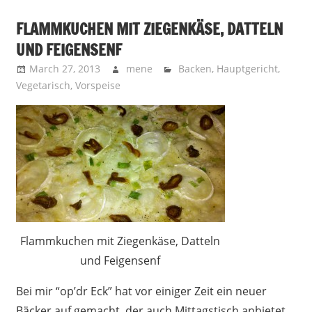
FLAMMKUCHEN MIT ZIEGENKÄSE, DATTELN
UND FEIGENSENF
March 27, 2013
mene
Backen
,
Hauptgericht
,
Vegetarisch
,
Vorspeise
Flammkuchen mit Ziegenkäse, Datteln
und Feigensenf
Bei mir “op’dr Eck” hat vor einiger Zeit ein neuer
Bäcker auf gemacht, der auch Mittagstisch anbietet.