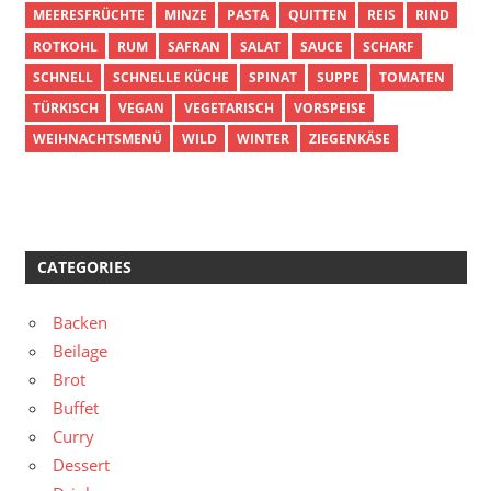
MEERESFRÜCHTE
MINZE
PASTA
QUITTEN
REIS
RIND
ROTKOHL
RUM
SAFRAN
SALAT
SAUCE
SCHARF
SCHNELL
SCHNELLE KÜCHE
SPINAT
SUPPE
TOMATEN
TÜRKISCH
VEGAN
VEGETARISCH
VORSPEISE
WEIHNACHTSMENÜ
WILD
WINTER
ZIEGENKÄSE
CATEGORIES
Backen
Beilage
Brot
Buffet
Curry
Dessert