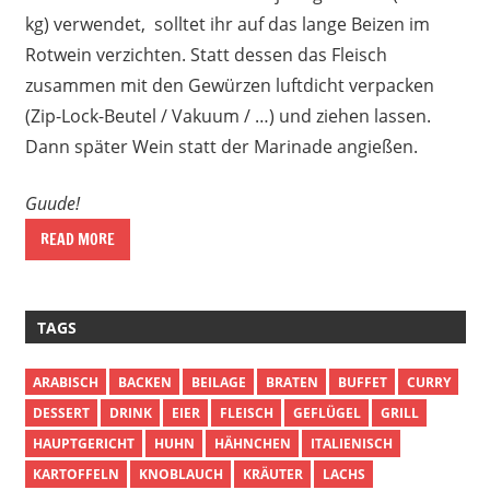
kg) verwendet, solltet ihr auf das lange Beizen im
Rotwein verzichten. Statt dessen das Fleisch
zusammen mit den Gewürzen luftdicht verpacken
(Zip-Lock-Beutel / Vakuum / …) und ziehen lassen.
Dann später Wein statt der Marinade angießen.
Guude!
READ MORE
TAGS
ARABISCH
BACKEN
BEILAGE
BRATEN
BUFFET
CURRY
DESSERT
DRINK
EIER
FLEISCH
GEFLÜGEL
GRILL
HAUPTGERICHT
HUHN
HÄHNCHEN
ITALIENISCH
KARTOFFELN
KNOBLAUCH
KRÄUTER
LACHS