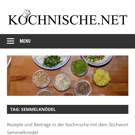
Skip
to
content
Just
Kochnische.net
another
MENU
Foodblog
TAG:
SEMMELKNÖDEL
Rezepte und Beiträge in der Kochnische mit dem Stichwort
Semmelknödel