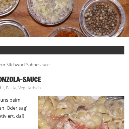
dem Stichwort Sahnesauce
ONZOLA-SAUCE
ht
,
Pasta
,
Vegetarisch
s uns beim
n. Oder sag’
tiviert, daß