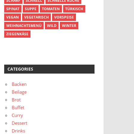
SCHARF
SCHNELL
SCHNELLE KÜCHE
SPINAT
SUPPE
TOMATEN
TÜRKISCH
VEGAN
VEGETARISCH
VORSPEISE
WEIHNACHTSMENÜ
WILD
WINTER
ZIEGENKÄSE
CATEGORIES
Backen
Beilage
Brot
Buffet
Curry
Dessert
Drinks