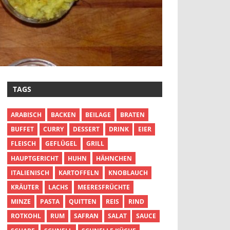
TAGS
ARABISCH
BACKEN
BEILAGE
BRATEN
BUFFET
CURRY
DESSERT
DRINK
EIER
FLEISCH
GEFLÜGEL
GRILL
HAUPTGERICHT
HUHN
HÄHNCHEN
ITALIENISCH
KARTOFFELN
KNOBLAUCH
KRÄUTER
LACHS
MEERESFRÜCHTE
MINZE
PASTA
QUITTEN
REIS
RIND
ROTKOHL
RUM
SAFRAN
SALAT
SAUCE