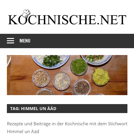
Skip
to
content
Just
Kochnische.net
another
MENU
Foodblog
TAG:
HIMMEL UN ÄÄD
Rezepte und Beiträge in der Kochnische mit dem Stichwort
Himmel un Ääd