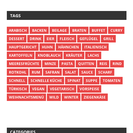
TAGS
ARABISCH
BACKEN
BEILAGE
BRATEN
BUFFET
CURRY
DESSERT
DRINK
EIER
FLEISCH
GEFLÜGEL
GRILL
HAUPTGERICHT
HUHN
HÄHNCHEN
ITALIENISCH
KARTOFFELN
KNOBLAUCH
KRÄUTER
LACHS
MEERESFRÜCHTE
MINZE
PASTA
QUITTEN
REIS
RIND
ROTKOHL
RUM
SAFRAN
SALAT
SAUCE
SCHARF
SCHNELL
SCHNELLE KÜCHE
SPINAT
SUPPE
TOMATEN
TÜRKISCH
VEGAN
VEGETARISCH
VORSPEISE
WEIHNACHTSMENÜ
WILD
WINTER
ZIEGENKÄSE
CATEGORIES