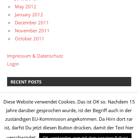
May 2012
January 2012
December 2011
November 2011
October 2011
Impressum & Datenschutz
Login
RECENT POSTS
kreative Pause II
Diese Website verwendet Cookies. Das ist OK so. Nachdem 15
Lachs-Spinat-Lasagne & Manz Weißburgunder “Löss”
Jahre darüber gesprochen wurde, ist der Begriff auch in der
2014
zuständigen EU-Kommission angekommen. Da Hirn dort rar
Knoblauch-Hähnchenbrust mit Broccoli,
ist, darfst Du jetzt diesen Button drücken, damit der Text hier
Champignons, Frühkartoffeln und Kräuterquark
Safranhähnchen mit Basmatireis
verschwindet:
OK, verstanden, weg mit dem nervigen Balken!