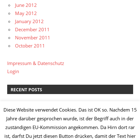
June 2012
May 2012
January 2012
December 2011
November 2011
October 2011
Impressum & Datenschutz
Login
RECENT POSTS
kreative Pause II
Diese Website verwendet Cookies. Das ist OK so. Nachdem 15
Lachs-Spinat-Lasagne & Manz Weißburgunder “Löss”
Jahre darüber gesprochen wurde, ist der Begriff auch in der
2014
zuständigen EU-Kommission angekommen. Da Hirn dort rar
Knoblauch-Hähnchenbrust mit Broccoli,
ist, darfst Du jetzt diesen Button drücken, damit der Text hier
Champignons, Frühkartoffeln und Kräuterquark