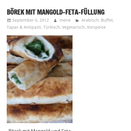
BÖREK MIT MANGOLD-FETA-FÜLLUNG
September 6, 2012
mene
Arabisch
,
Buffet
,
Tapas & Antipasti
,
Türkisch
,
Vegetarisch
,
Vorspeise
Börek mit Mangold und Feta