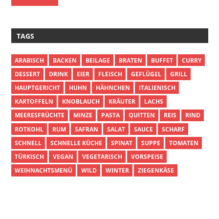
TAGS
ARABISCH
BACKEN
BEILAGE
BRATEN
BUFFET
CURRY
DESSERT
DRINK
EIER
FLEISCH
GEFLÜGEL
GRILL
HAUPTGERICHT
HUHN
HÄHNCHEN
ITALIENISCH
KARTOFFELN
KNOBLAUCH
KRÄUTER
LACHS
MEERESFRÜCHTE
MINZE
PASTA
QUITTEN
REIS
RIND
ROTKOHL
RUM
SAFRAN
SALAT
SAUCE
SCHARF
SCHNELL
SCHNELLE KÜCHE
SPINAT
SUPPE
TOMATEN
TÜRKISCH
VEGAN
VEGETARISCH
VORSPEISE
WEIHNACHTSMENÜ
WILD
WINTER
ZIEGENKÄSE