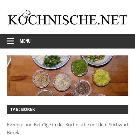
Skip
to
content
Just
Kochnische.net
another
MENU
Foodblog
TAG:
BÖREK
Rezepte und Beiträge in der Kochnische mit dem Stichwort
Börek