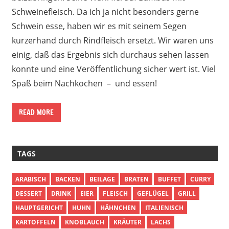
Schweinefleisch. Da ich ja nicht besonders gerne
Schwein esse, haben wir es mit seinem Segen
kurzerhand durch Rindfleisch ersetzt. Wir waren uns
einig, daß das Ergebnis sich durchaus sehen lassen
konnte und eine Veröffentlichung sicher wert ist. Viel
Spaß beim Nachkochen – und essen!
READ MORE
TAGS
ARABISCH
BACKEN
BEILAGE
BRATEN
BUFFET
CURRY
DESSERT
DRINK
EIER
FLEISCH
GEFLÜGEL
GRILL
HAUPTGERICHT
HUHN
HÄHNCHEN
ITALIENISCH
KARTOFFELN
KNOBLAUCH
KRÄUTER
LACHS