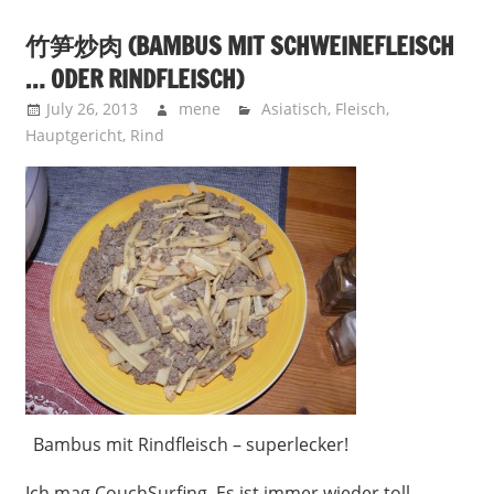
竹笋炒肉 (BAMBUS MIT SCHWEINEFLEISCH
… ODER RINDFLEISCH)
July 26, 2013
mene
Asiatisch
,
Fleisch
,
Hauptgericht
,
Rind
Bambus mit Rindfleisch – superlecker!
Ich mag CouchSurfing. Es ist immer wieder toll,