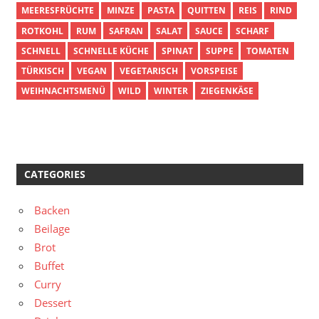
MEERESFRÜCHTE
MINZE
PASTA
QUITTEN
REIS
RIND
ROTKOHL
RUM
SAFRAN
SALAT
SAUCE
SCHARF
SCHNELL
SCHNELLE KÜCHE
SPINAT
SUPPE
TOMATEN
TÜRKISCH
VEGAN
VEGETARISCH
VORSPEISE
WEIHNACHTSMENÜ
WILD
WINTER
ZIEGENKÄSE
CATEGORIES
Backen
Beilage
Brot
Buffet
Curry
Dessert