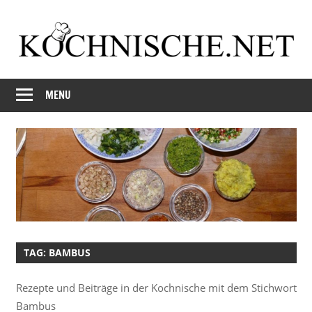
Skip
to
content
Just
Kochnische.net
another
MENU
Foodblog
TAG:
BAMBUS
Rezepte und Beiträge in der Kochnische mit dem Stichwort
Bambus